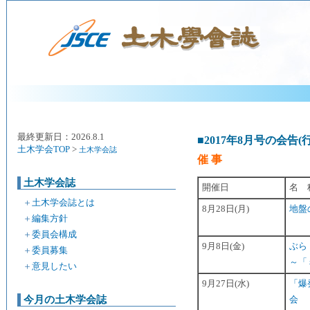
最終更新日：2026.8.1
■2017年8月号の会告(
土木学会TOP
>
土木学会誌
催 事
土木学会誌
開催日
名 
＋
土木学会誌とは
8月28日(月)
地盤
＋
編集方針
＋
委員会構成
9月8日(金)
ぶら・
＋
委員募集
～「
＋
意見したい
9月27日(水)
「爆
今月の土木学会誌
会