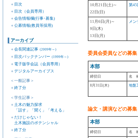
＋
目次
10月21日(土)～
第4
＋
目次（会員専用）
22日(日)
＋
会告情報欄(行事･募集)
11月6日(月)～
メン
＋
公募情報(教員等採用)
9日(木)
13日(月)
アーカイブ
＋
会長関連記事
(2009年～)
委員会委員などの募集
＋
目次バックナンバー
(1999年～)
＋
電子版学会誌（会員専用）
本部
＋
デジタルアーカイブス
締切日
名 
＜一般記事＞
8月31日(木)
地盤
＋
終了分
＜学生記事＞
＋
土木の魅力探求
論文・講演などの募集
「話す」「聞く」「考える」
＋
だけじゃない！
本部
土木施設のポテンシャル
＋
終了分
締切日
名 