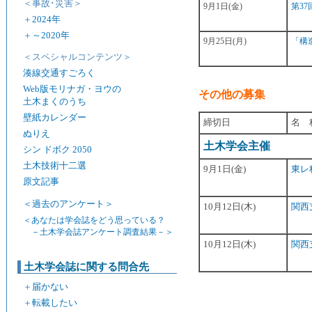
＜事故･災害＞
9月1日(金)
第3
＋
2024年
＋
～2020年
9月25日(月)
「構造
＜スペシャルコンテンツ＞
湊線交通すごろく
Web版モリナガ・ヨウの
その他の募集
土木まくのうち
壁紙カレンダー
締切日
名 
ぬりえ
土木学会主催
シン ドボク 2050
土木技術十二選
9月1日(金)
東レ
原文記事
＜過去のアンケート＞
10月12日(木)
関西
＜あなたは学会誌をどう思っている？
－土木学会誌アンケート調査結果－＞
10月12日(木)
関西
土木学会誌に関する問合先
＋
届かない
＋
転載したい