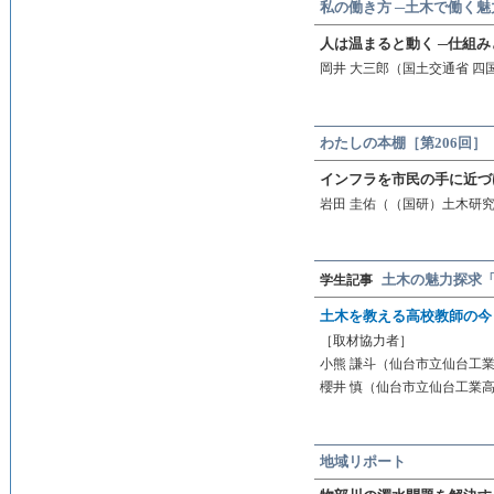
私の働き方 ─土木で働く魅
人は温まると動く ─仕組み
岡井 大三郎（国土交通省 四
わたしの本棚［第206回］
インフラを市民の手に近づ
岩田 圭佑（（国研）土木研究
土木の魅力探求「
学生記事
土木を教える高校教師の今
［取材協力者］
小熊 謙斗（仙台市立仙台工業
櫻井 慎（仙台市立仙台工業高
地域リポート