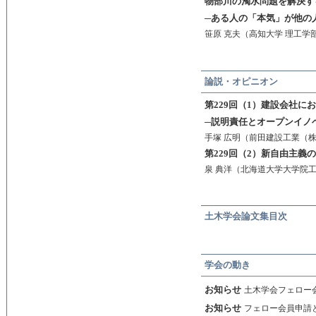
物部川の濁水問題を解決す
─ある人の「本気」が他の
笹原 克夫（高知大学 理工学
論説・オピニオン
第229回（1）建設会社に
─説明責任とオープンイノ
手塚 広明（前田建設工業（
第229回（2）新自由主義
泉 典洋（北海道大学大学院工
土木学会論文集目次
学会の動き
お知らせ
土木学会フェロー
お知らせ
フェロー会員申請