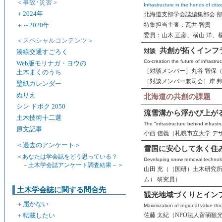
＜事故･災害＞
Infrastructure in the hands of citi
＋
2024年
北海道支部学会誌編集部会 部
＋
～2020年
特集担当主査：瓦井 智貴
委員：山木 正彦、横山 洋、榎
＜スペシャルコンテンツ＞
共創が拓くインフ
対談
湊線交通すごろく
Co-creation the future of infrastru
Web版モリナガ・ヨウの
［対談メンバー］丸谷 智保
土木まくのうち
［対談メンバー兼司会］岸 邦
壁紙カレンダー
ぬりえ
北海道の共創の課題
シン ドボク 2050
流雪溝から浮かび上が
土木技術十二選
The "infrastructure behind infrast
原文記事
小西 信義（札幌市立大学 デ
＜過去のアンケート＞
雪国に安心して永く住
＜あなたは学会誌をどう思っている？
Developing snow removal technolog
－土木学会誌アンケート調査結果－＞
山田 充（（国研）土木研究
ム） 研究員）
土木学会誌に関する問合先
観光地域づくりとイン
＋
届かない
Maximization of regional value th
＋
転載したい
佐藤 太紀（NPO法人留萌観