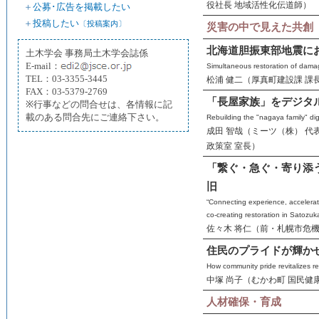
役社長 地域活性化伝道師）
＋
公募･広告を掲載したい
＋
投稿したい
〔投稿案内〕
災害の中で見えた共創
北海道胆振東部地震に
土木学会 事務局土木学会誌係
E-mail：
Simultaneous restoration of damag
TEL：03-3355-3445
松浦 健二（厚真町建設課 課
FAX：03-5379-2769
「長屋家族」をデジタ
※行事などの問合せは、各情報に記
載のある問合先にご連絡下さい。
Rebuilding the "nagaya family" digi
成田 智哉（ミーツ（株） 代
政策室 室長）
「繋ぐ・急ぐ・寄り添
旧
“Connecting experience, accelerat
co-creating restoration in Satozuka
佐々木 将仁（前・札幌市危
住民のプライドが輝か
How community pride revitalizes re
中塚 尚子（むかわ町 国民健
人材確保・育成