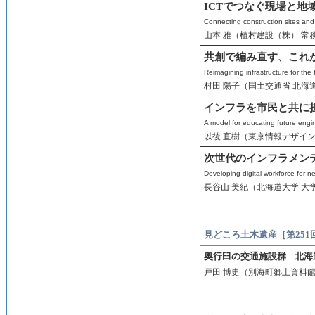
ICTでつなぐ現場と地
Connecting construction sites an
山本 雅（植村建設（株） 常
共創で編み直す、これ
Reimagining infrastructure for the
村田 陽子（国土交通省 北海
インフラを市民と共に
A model for educating future engine
以後 直樹（東京情報デザイン
次世代のインフラメン
Developing digital workforce for n
長谷山 美紀（北海道大学 大
見どころ土木遺産［第251
奥行臼の交通施設群 ─北
戸田 博史（別海町郷土資料