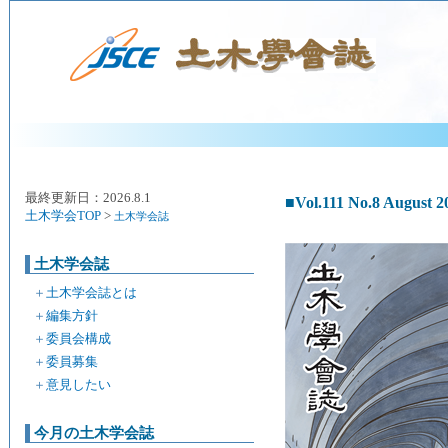
最終更新日：2026.8.1
■Vol.111 No.8 August 2
土木学会TOP
>
土木学会誌
土木学会誌
＋
土木学会誌とは
＋
編集方針
＋
委員会構成
＋
委員募集
＋
意見したい
今月の土木学会誌