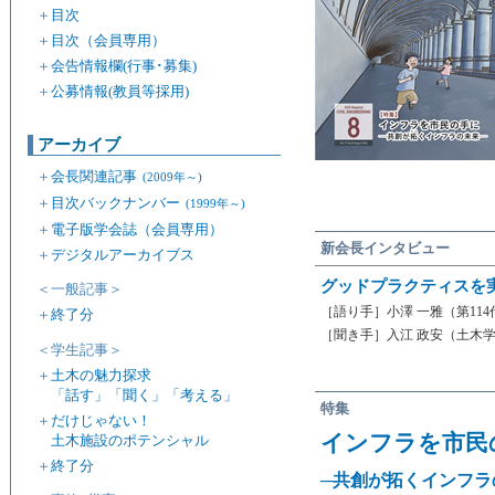
＋
目次
＋
目次（会員専用）
＋
会告情報欄(行事･募集)
＋
公募情報(教員等採用)
アーカイブ
＋
会長関連記事
(2009年～)
＋
目次バックナンバー
(1999年～)
＋
電子版学会誌（会員専用）
新会長インタビュー
＋
デジタルアーカイブス
グッドプラクティスを
＜一般記事＞
［語り手］小澤 一雅（第114
＋
終了分
［聞き手］入江 政安（土木
＜学生記事＞
＋
土木の魅力探求
「話す」「聞く」「考える」
特集
＋
だけじゃない！
インフラを市民
土木施設のポテンシャル
＋
終了分
─共創が拓くインフラ