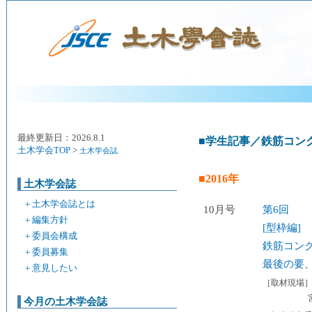
最終更新日：2026.8.1
■学生記事／鉄筋コン
土木学会TOP
>
土木学会誌
■2016年
土木学会誌
＋
土木学会誌とは
10月号
第6回
＋
編集方針
[型枠編]
＋
委員会構成
鉄筋コン
＋
委員募集
最後の要
＋
意見したい
［取材現場
今月の土木学会誌