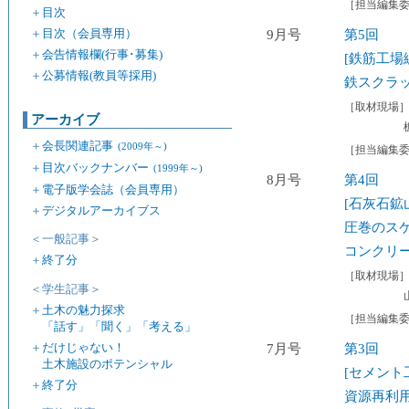
［担当編集
＋
目次
＋
目次（会員専用）
9月号
第5回
＋
会告情報欄(行事･募集)
[鉄筋工場
＋
公募情報(教員等採用)
鉄スクラ
［取材現場
アーカイブ
＋
会長関連記事
(2009年～)
［担当編集
＋
目次バックナンバー
(1999年～)
8月号
第4回
＋
電子版学会誌（会員専用）
[石灰石鉱
＋
デジタルアーカイブス
圧巻のスケ
＜一般記事＞
コンクリ
＋
終了分
［取材現場
＜学生記事＞
＋
土木の魅力探求
［担当編集
「話す」「聞く」「考える」
＋
だけじゃない！
7月号
第3回
土木施設のポテンシャル
[セメント
＋
終了分
資源再利