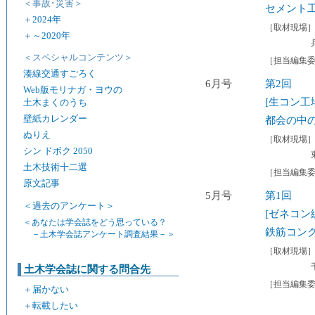
＜事故･災害＞
セメント
＋
2024年
［取材現場
＋
～2020年
＜スペシャルコンテンツ＞
［担当編集
湊線交通すごろく
6月号
第2回
Web版モリナガ・ヨウの
[生コン工
土木まくのうち
壁紙カレンダー
都会の中の
ぬりえ
［取材現場
シン ドボク 2050
土木技術十二選
［担当編集
原文記事
5月号
第1回
＜過去のアンケート＞
[ゼネコン
＜あなたは学会誌をどう思っている？
鉄筋コン
－土木学会誌アンケート調査結果－＞
［取材現場
土木学会誌に関する問合先
［担当編集
＋
届かない
＋
転載したい