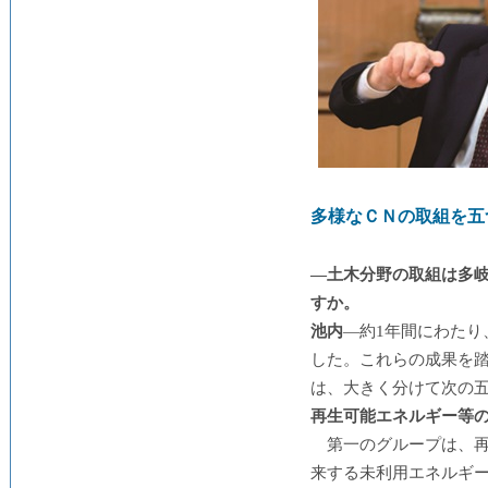
多様なＣＮの取組を五
―土木分野の取組は多岐
すか。
池内
―約1年間にわた
した。これらの成果を
は、大きく分けて次の
再生可能エネルギー等
第一のグループは、
来する未利用エネルギ