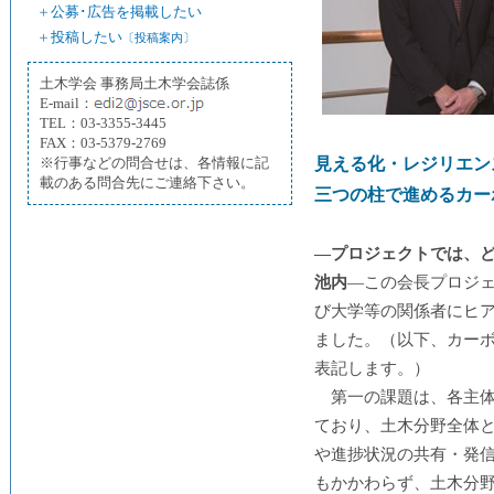
＋
公募･広告を掲載したい
＋
投稿したい
〔投稿案内〕
土木学会 事務局土木学会誌係
E-mail：
TEL：03-3355-3445
FAX：03-5379-2769
※行事などの問合せは、各情報に記
見える化・レジリエン
載のある問合先にご連絡下さい。
三つの柱で進めるカー
―プロジェクトでは、
池内
―この会長プロジ
び大学等の関係者にヒ
ました。（以下、カーボ
表記します。）
第一の課題は、各主
ており、土木分野全体
や進捗状況の共有・発
もかかわらず、土木分野