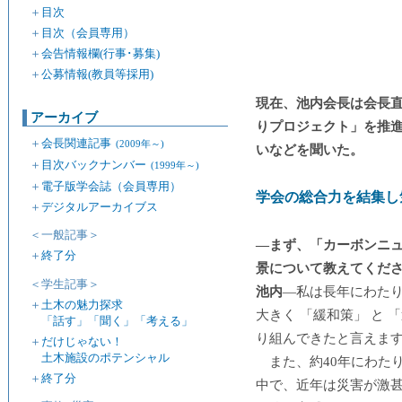
＋
目次
＋
目次（会員専用）
＋
会告情報欄(行事･募集)
＋
公募情報(教員等採用)
現在、池内会長は会長
アーカイブ
りプロジェクト」を推
＋
会長関連記事
(2009年～)
いなどを聞いた。
＋
目次バックナンバー
(1999年～)
＋
電子版学会誌（会員専用）
学会の総合力を結集し
＋
デジタルアーカイブス
＜一般記事＞
―まず、「カーボンニュ
＋
終了分
景について教えてくだ
＜学生記事＞
池内
―私は長年にわた
＋
土木の魅力探求
大きく 「緩和策」 と
「話す」「聞く」「考える」
り組んできたと言えま
＋
だけじゃない！
土木施設のポテンシャル
また、約40年にわた
＋
終了分
中で、近年は災害が激