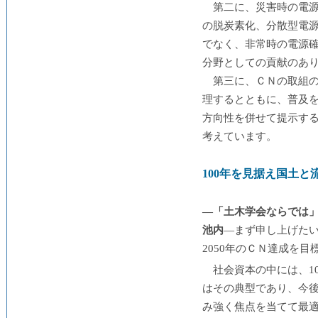
第二に、災害時の電
の脱炭素化、分散型電
でなく、非常時の電源
分野としての貢献のあ
第三に、ＣＮの取組
理するとともに、普及
方向性を併せて提示す
考えています。
100年を見据え国土
―「土木学会ならでは」
池内
―まず申し上げた
2050年のＣＮ達成を
社会資本の中には、1
はその典型であり、今後
み強く焦点を当てて最