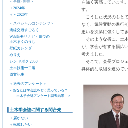
＜事故･災害＞
を強く実感しています
＋
2024年
す。
＋
～2020年
こうした状況のもと
＜スペシャルコンテンツ＞
なく、気候変動の進行
湊線交通すごろく
思いを次第に強くして
Web版モリナガ・ヨウの
そのような折に、土
土木まくのうち
が、学会が有する幅広
壁紙カレンダー
考えました。
ぬりえ
そこで、会長プロジ
シン ドボク 2050
土木技術十二選
具体的な取組を進めて
原文記事
＜過去のアンケート＞
＜あなたは学会誌をどう思っている？
－土木学会誌アンケート調査結果－＞
土木学会誌に関する問合先
＋
届かない
＋
転載したい