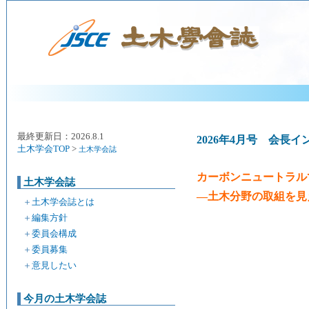
最終更新日：2026.8.1
2026年4月号 会長
土木学会TOP
>
土木学会誌
カーボンニュートラル
土木学会誌
―土木分野の取組を見
＋
土木学会誌とは
＋
編集方針
＋
委員会構成
＋
委員募集
＋
意見したい
今月の土木学会誌