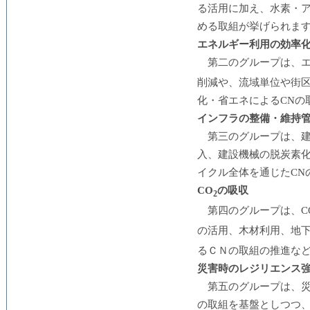
る活用に加え、水素・
める取組が挙げられま
エネルギー利用の効率
第二のグループは、エ
削減や、流域単位や街
化・省エネによるCNの
インフラの整備・維持
第三のグループは、
入、建設機械の脱炭素
イクル全体を通じたCN
CO
の吸収
2
第四のグループは、C
の活用、木材利用、地下
るＣＮの取組の推進な
災害時のレジリエンス
第五のグループは、
の取組を基盤としつつ