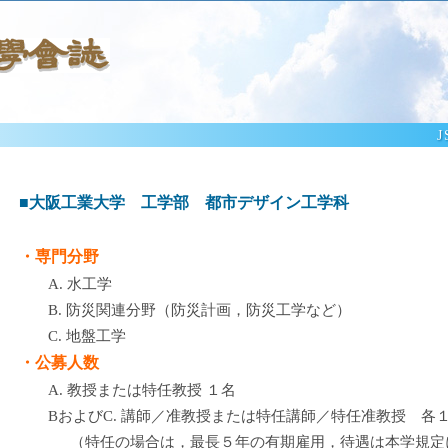
J
■大阪工業大学 工学部 都市デザイン工学科
・専門分野
A. 水工学
B. 防災関連分野（防災計画，防災工学など）
C. 地盤工学
・公募人数
A. 教授または特任教授 １名
BおよびC. 講師／准教授または特任講師／特任准教授 各
（特任の場合は，最長５年の有期雇用，待遇は本学規定