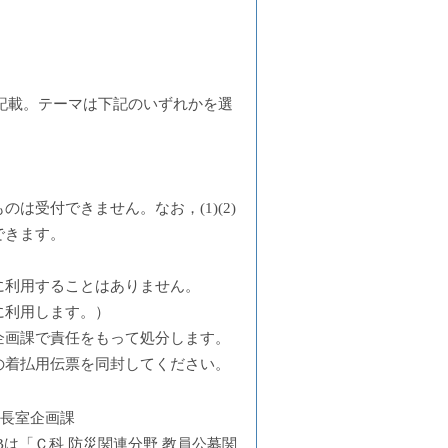
名記載。テーマは下記のいずれかを選
は受付できません。なお，(1)(2)
できます。
に利用することはありません。
に利用します。）
企画課で責任をもって処分します。
の着払用伝票を同封してください。
 学長室企画課
Bは「Ｃ科 防災関連分野 教員公募関