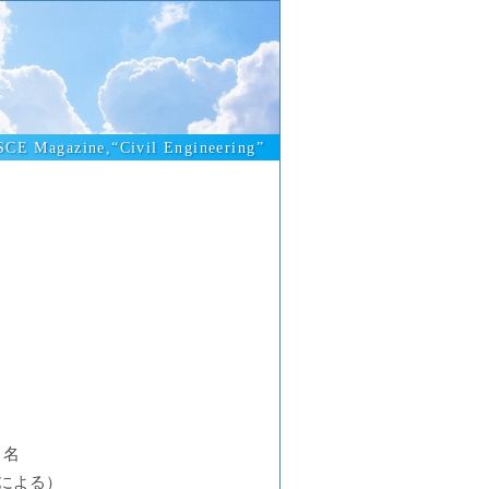
SCE Magazine,“Civil Engineering”
１名
による）