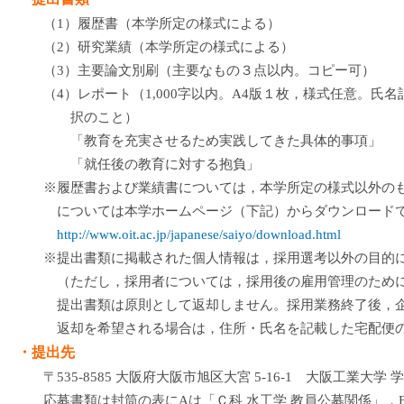
（1）履歴書（本学所定の様式による）
（2）研究業績（本学所定の様式による）
（3）主要論文別刷（主要なもの３点以内。コピー可）
（4）レポート（1,000字以内。A4版１枚，様式任意。氏
択のこと）
「教育を充実させるため実践してきた具体的事項」
「就任後の教育に対する抱負」
※履歴書および業績書については，本学所定の様式以外のもの
については本学ホームページ（下記）からダウンロード
http://www.oit.ac.jp/japanese/saiyo/download.html
※提出書類に掲載された個人情報は，採用選考以外の目的
（ただし，採用者については，採用後の雇用管理のため
提出書類は原則として返却しません。採用業務終了後，
返却を希望される場合は，住所・氏名を記載した宅配便
・提出先
〒535-8585 大阪府大阪市旭区大宮 5-16-1 大阪工業大学
応募書類は封筒の表にAは「Ｃ科 水工学 教員公募関係」，