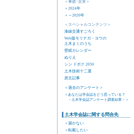
＜事故･災害＞
＋
2024年
＋
～2020年
＜スペシャルコンテンツ＞
湊線交通すごろく
Web版モリナガ・ヨウの
土木まくのうち
壁紙カレンダー
ぬりえ
シン ドボク 2050
土木技術十二選
原文記事
＜過去のアンケート＞
＜あなたは学会誌をどう思っている？
－土木学会誌アンケート調査結果－＞
土木学会誌に関する問合先
＋
届かない
＋
転載したい