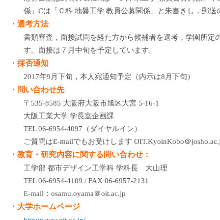
係」Cは「Ｃ科 地盤工学 教員公募関係」と朱書きし，郵
・選考方法
書類審査，面接試問を経た方から候補者を選考，学園所定
す。面接は７月中旬を予定しています。
・採否通知
2017年9月下旬，本人宛通知予定（内示は8月下旬）
・問い合わせ先
〒535-8585 大阪府大阪市旭区大宮 5-16-1
大阪工業大学 学長室企画課
TEL 06-6954-4097（ダイヤルイン）
ご質問はE-mailでもお受けします OIT.KyoinKobo＠josho.ac.
・教育・研究内容に関する問い合わせ：
工学部 都市デザイン工学科 学科長 大山理
TEL 06-6954-4109 / FAX 06-6957-2131
E-mail：osamu.oyama＠oit.ac.jp
・大学ホームページ