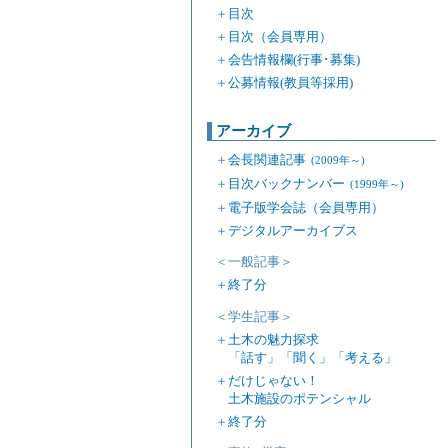
＋
目次
＋
目次（会員専用）
＋
会告情報欄(行事･募集)
＋
公募情報(教員等採用)
アーカイブ
＋
会長関連記事
(2009年～)
＋
目次バックナンバー
(1999年～)
＋
電子版学会誌（会員専用）
＋
デジタルアーカイブス
＜一般記事＞
＋
終了分
＜学生記事＞
＋
土木の魅力探求
「話す」「聞く」「考える」
＋
だけじゃない！
土木施設のポテンシャル
＋
終了分