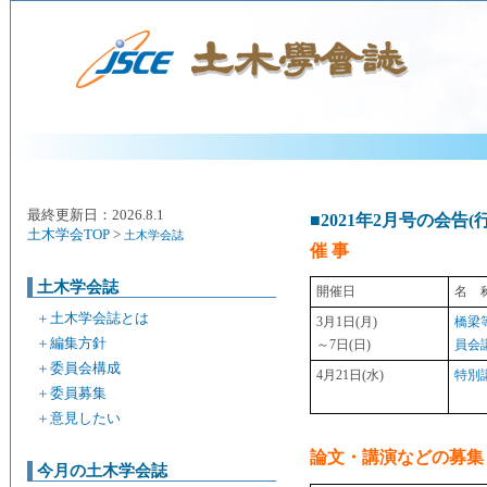
最終更新日：2026.8.1
■2021年2月号の会告(
土木学会TOP
>
土木学会誌
催 事
土木学会誌
開催日
名 
＋
土木学会誌とは
3月1日(月)
橋梁
＋
編集方針
～7日(日)
員会
＋
委員会構成
4月21日(水)
特別
＋
委員募集
＋
意見したい
論文・講演などの募集
今月の土木学会誌