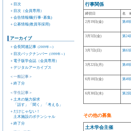
行事関係
＋
目次
＋
目次（会員専用）
締切日
名 
＋
会告情報欄(行事･募集)
2月19日(金)
第4
＋
公募情報(教員等採用)
3月5日(金)
第2
アーカイブ
＋
会長関連記事
(2009年～)
3月7日(日)
第6
＋
目次バックナンバー
(1999年～)
＋
電子版学会誌（会員専用）
3月22日(月)
第4
＋
デジタルアーカイブス
＜一般記事＞
6月18日(金)
第4
＋
終了分
＜学生記事＞
6月30日(水)
第2
＋
土木の魅力探求
「話す」「聞く」「考える」
＋
だけじゃない！
その他の募集
土木施設のポテンシャル
＋
終了分
土木学会主催