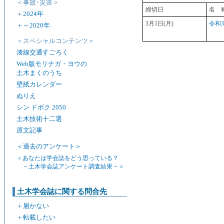
＜事故･災害＞
締切日
名 
＋
2024年
3月1日(月)
令和3
＋
～2020年
＜スペシャルコンテンツ＞
湊線交通すごろく
Web版モリナガ・ヨウの
土木まくのうち
壁紙カレンダー
ぬりえ
シン ドボク 2050
土木技術十二選
原文記事
＜過去のアンケート＞
＜あなたは学会誌をどう思っている？
－土木学会誌アンケート調査結果－＞
土木学会誌に関する問合先
＋
届かない
＋
転載したい