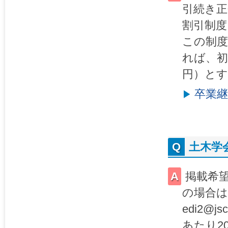
引続き正
割引制度
この制度
れば、初
円）と
卒業継
土木学
掲載希望
の場合は
edi2@
あたり2