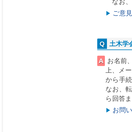
なお、
ご意
土木学
お名前
上、メ
から手
なお、転
ら回答ま
お問