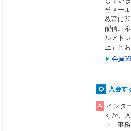
してい
当メール
教育に
配信ご希
ルアド
止」と
会員
入会す
インタ
くか、入
上、事務