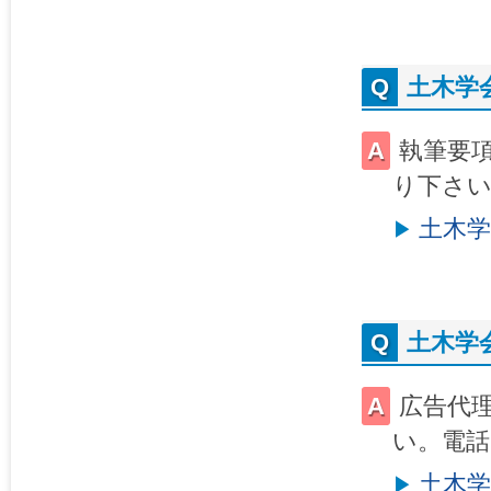
土木学
執筆要項を
り下さ
土木
土木学
広告代
い。電話：0
土木