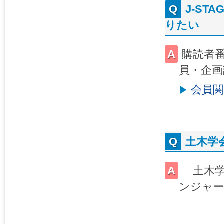
J-S
りたい
購読者
員・企
会員
土木学
土木学
ンジャ