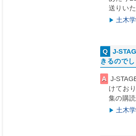
送りい
土木
J-S
きるのでし
J-ST
けてお
集の購読
土木