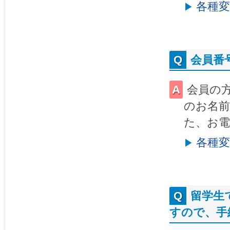
各種
会員番
会員の
のお名前
た、お
各種
留学生
すので、手