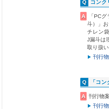
コンク
「PCグ
斗）」お
チレン
J漏斗は
取り扱
刊行物
「コン
刊行物
刊行物