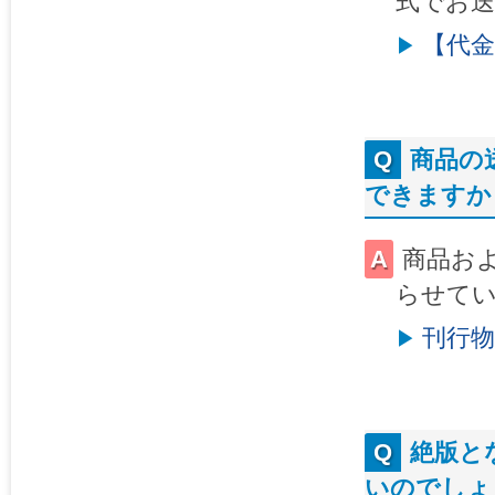
式でお
【代
商品の
できますか
商品お
らせて
刊行
絶版と
いのでしょ