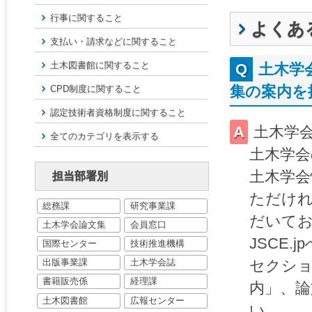
行事に関すること
よくあ
支払い・請求などに関すること
土木図書館に関すること
土木学
集の案内を
CPD制度に関すること
認定技術者資格制度に関すること
土木学
全てのカテゴリを表示する
土木学会
土木学会
担当部署別
ただけ
総務課
研究事業課
だいて
土木学会論文集
会員窓口
JSCE
国際センター
技術推進機構
セクシ
出版事業課
土木学会誌
書籍販売係
経理課
内」、論
土木図書館
広報センター
い。