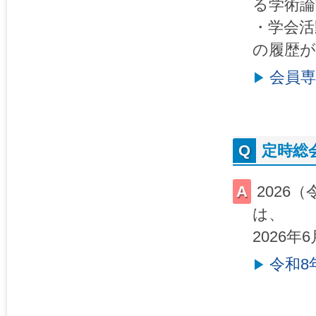
る学術論
・学会活
の履歴
会員
定時総
2026
は、
2026年
令和8