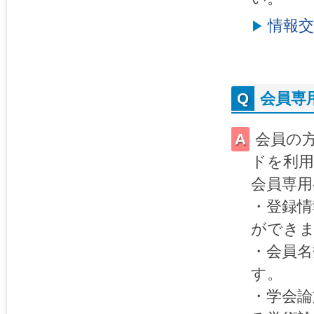
情報交
会員専
会員の
ドを利
会員専
・登録情
ができ
・会員名
す。
・学会論