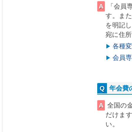
「会員
す。また
を明記し
宛に住所
各種
会員
年会費
全国の金
だけます
い。