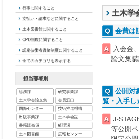
行事に関すること
土木学会
支払い・請求などに関すること
土木図書館に関すること
会費は
CPD制度に関すること
入会金
認定技術者資格制度に関すること
論文集購
全てのカテゴリを表示する
担当部署別
公開対
総務課
研究事業課
覧・入手し
土木学会論文集
会員窓口
国際センター
技術推進機構
出版事業課
土木学会誌
J-ST
書籍販売係
経理課
等公開ペ
土木図書館
広報センター
限定公開