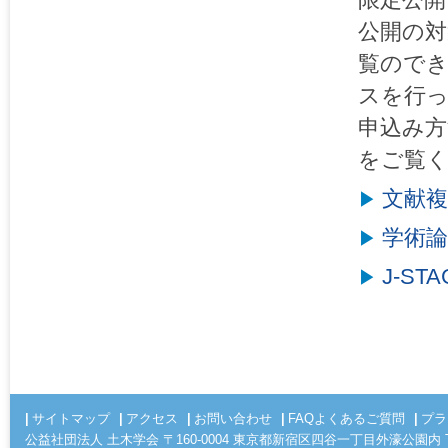
公開の対
覧ので
スを行
申込み方
をご覧
文献
学術
J-STA
サイトマップ
アクセス
お問い合わせ
FAQよくあるご質問
プラ
公益社団法人 土木学会 〒160-0004 東京都新宿区四谷一丁目外濠公園内 TEL 