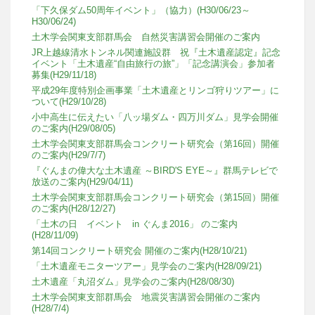
「下久保ダム50周年イベント」（協力）(H30/06/23～
H30/06/24)
土木学会関東支部群馬会 自然災害講習会開催のご案内
JR上越線清水トンネル関連施設群 祝『土木遺産認定』記念
イベント「土木遺産“自由旅行の旅”」「記念講演会」参加者
募集(H29/11/18)
平成29年度特別企画事業「土木遺産とリンゴ狩りツアー」に
ついて(H29/10/28)
小中高生に伝えたい「八ッ場ダム・四万川ダム」見学会開催
のご案内(H29/08/05)
土木学会関東支部群馬会コンクリート研究会（第16回）開催
のご案内(H29/7/7)
『ぐんまの偉大な土木遺産 ～BIRD'S EYE～』群馬テレビで
放送のご案内(H29/04/11)
土木学会関東支部群馬会コンクリート研究会（第15回）開催
のご案内(H28/12/27)
「土木の日 イベント in ぐんま2016」 のご案内
(H28/11/09)
第14回コンクリート研究会 開催のご案内(H28/10/21)
「土木遺産モニターツアー」見学会のご案内(H28/09/21)
土木遺産「丸沼ダム」見学会のご案内(H28/08/30)
土木学会関東支部群馬会 地震災害講習会開催のご案内
(H28/7/4)