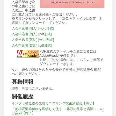
入会希望者は次
の申込書にご記
入の上、申込書
に記載されている送付先へご提出ください。
※各リンクを右クリックして、「対象をファイルに保存」を
選択してダウンロードしてください。
入会申込書(個人) [word形式]
入会申込書(個人) [pdf形式]
入会申込書(賛助) [word形式]
入会申込書(賛助) [pdf形式]
PDF形式のファイルをご覧になるには
AdobeReaderが必要です。
お持ちでない場合には、
こちら
より無償で
ダウンロードできます。
なお、退会の際はその旨を会長宛で事務局(群馬建設会館内)
へお届けください。
募集情報
現在、募集はございません。
開催履歴
インフラ構造物の先端モニタリング技術講習会【終了】
「前橋泥流堆積物を理解して使う ～露頭の見学と講演～」の
ご案内【終了】