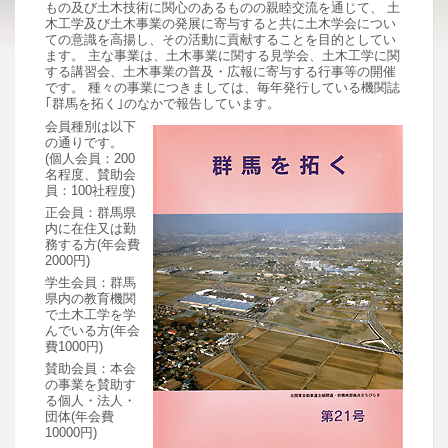
もの及び土木技術に関心のあるものの親睦交流を通じて、 土
木工学及び土木事業の発展に寄与すると共に土木学会につい
ての意識を高揚し、その活動に貢献することを目的としてい
ます。 主な事業は、土木事業に関する見学会、土木工学に関
する講習会、土木事業の普及・広報に寄与する行事等の開催
です。 種々の事業につきましては、毎年発行している機関誌
｢群馬を拓く｣のなかで報告しています。
会員種別は以下
の通りです。
(個人会員：200
名程度、賛助会
員：100社程度)
正会員：群馬県
内に在住又は勤
務する方(年会費
2000円)
学生会員：群馬
県内の教育機関
で土木工学を学
んでいる方(年会
費1000円)
賛助会員：本会
の事業を賛助す
る個人・法人・
団体(年会費
10000円)