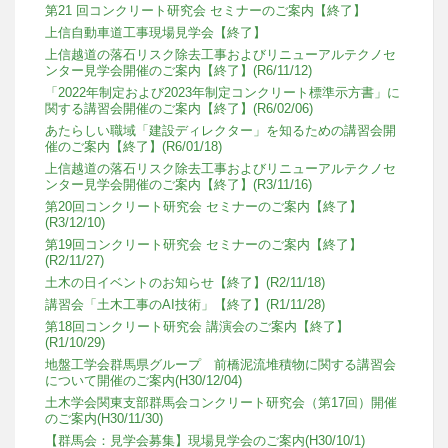
第21 回コンクリート研究会 セミナーのご案内【終了】
上信自動車道工事現場見学会【終了】
上信越道の落石リスク除去工事およびリニューアルテクノセ
ンター見学会開催のご案内【終了】(R6/11/12)
「2022年制定および2023年制定コンクリート標準示方書」に
関する講習会開催のご案内【終了】(R6/02/06)
あたらしい職域「建設ディレクター」を知るための講習会開
催のご案内【終了】(R6/01/18)
上信越道の落石リスク除去工事およびリニューアルテクノセ
ンター見学会開催のご案内【終了】(R3/11/16)
第20回コンクリート研究会 セミナーのご案内【終了】
(R3/12/10)
第19回コンクリート研究会 セミナーのご案内【終了】
(R2/11/27)
土木の日イベントのお知らせ【終了】(R2/11/18)
講習会「土木工事のAI技術」【終了】(R1/11/28)
第18回コンクリート研究会 講演会のご案内【終了】
(R1/10/29)
地盤工学会群馬県グループ 前橋泥流堆積物に関する講習会
について開催のご案内(H30/12/04)
土木学会関東支部群馬会コンクリート研究会（第17回）開催
のご案内(H30/11/30)
【群馬会：見学会募集】現場見学会のご案内(H30/10/1)