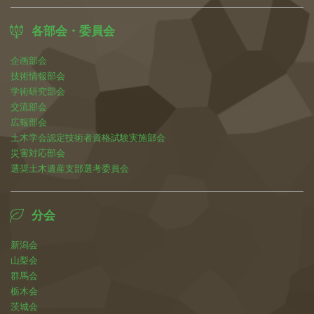
各部会・委員会
企画部会
技術情報部会
学術研究部会
交流部会
広報部会
土木学会認定技術者資格試験実施部会
災害対応部会
選奨土木遺産支部選考委員会
分会
新潟会
山梨会
群馬会
栃木会
茨城会