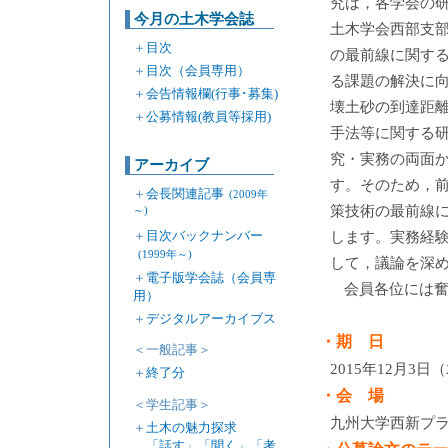
究は，各学会の
今月の土木学会誌
土木学会西部支部
＋
目次
の最前線に関する
＋
目次（会員専用）
る課題の解決に
＋
会告情報欄(行事･募集)
壊土砂の到達距
＋
公募情報(教員等採用)
手法等に関する
究・実務の両面
アーカイブ
す。そのため，
＋
会長関連記事
(2009年
策技術の最前線に
～)
＋
目次バックナンバー
します。実務経
(1999年～)
して，議論を深
＋
電子版学会誌（会員専
会員各位には
用）
＋
デジタルアーカイブス
・期 日
＜一般記事＞
2015年12月3日
＋
終了分
・会 場
＜学生記事＞
九州大学西新プ
＋
土木の魅力探求
「話す」「聞く」「考