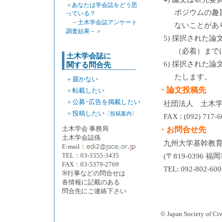
＜あなたは学会誌をどう思
ポジウムの趣
っている？
－土木学会誌アンケート
ないことがあ
調査結果－＞
5) 採択された論
（必着）まで
土木学会誌に
6) 採択された
関する問合先
たします。
＋
届かない
・論文投稿先
＋
転載したい
＋
公募･広告を掲載したい
社団法人 土木
＋
投稿したい
〔投稿案内〕
FAX : (092) 717
土木学会 事務局
・お問合せ先
土木学会誌係
九州大学基幹教
E-mail：
TEL：03-3355-3435
(〒819-0396 
FAX：03-5379-2769
TEL: 092-802-6
※行事などの問合せは
各情報に記載のある
問合先にご連絡下さい
© Japan Society 