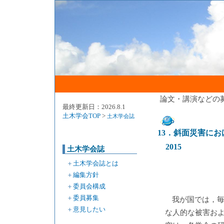
論文・講演などの
最終更新日：2026.8.1
土木学会TOP
>
土木学会誌
13．斜面災害に
2015
土木学会誌
＋
土木学会誌とは
＋
編集方針
＋
委員会構成
＋
委員募集
我が国では，
＋
意見したい
な人的な被害お