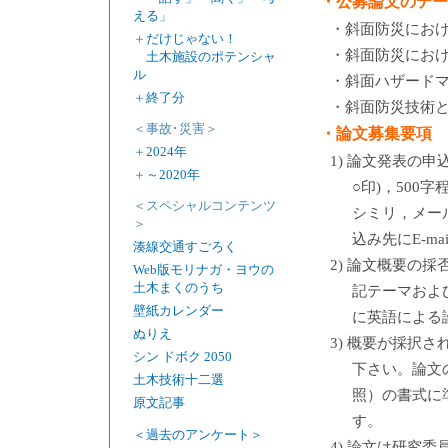
・公募論文のテー
える」
・斜面防災にお
＋
だけじゃない！
・斜面防災にお
土木施設のポテンシャ
ル
・斜面ハザード
＋
終了分
・斜面防災技術
＜事故･災害＞
・論文募集要項
＋
2024年
1) 論文発表の
＋
～2020年
○印)，500
＜スペシャルコンテンツ
シミリ，メール
＞
込み先にE-m
湊線交通すごろく
2) 論文概要の採
Web版モリナガ・ヨウの
土木まくのうち
記テーマおよ
壁紙カレンダー
に英語による
ぬりえ
3) 概要が採択さ
シン ドボク 2050
下さい。論文の執筆
土木技術十二選
照）の書式に
原文記事
す。
＜過去のアンケート＞
4) 論文は研究