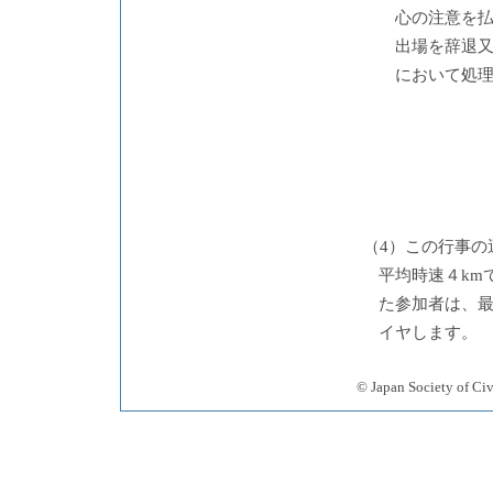
心の注意を
出場を辞退
において処
（4）この行事
平均時速４km
た参加者は、
イヤします。
© Japan Society 