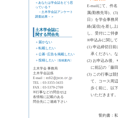
＜あなたは学会誌をどう思
E-mailにて、
っている？
－土木学会誌アンケート
属(勤務先等)、(3
調査結果－＞
日）を学会事務局宛（
絡(返信)を差し
土木学会誌に
し、受付にご持
関する問合先
※申込みに関して
＋
届かない
(1) 申込締切
＋
転載したい
承ください。
＋
公募･広告を掲載したい
＋
投稿したい
(2) お申込み
〔投稿案内〕
に前記の「藤
土木学会 事務局
土木学会誌係
(3) この行事
E-mail：
て、コース周
TEL：03-3355-3435
FAX：03-5379-2769
歩く前に、以
※行事などの問合せは
いただきます
各情報に記載のある
問合先にご連絡下さい
誓約書：