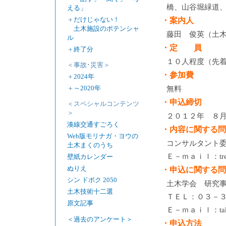
橋、山谷堀緑道
える」
＋
だけじゃない！
・案内人
土木施設のポテンシャ
藤田 俊英（土
ル
・定 員
＋
終了分
１０人程度（先
＜事故･災害＞
・参加費
＋
2024年
＋
～2020年
無料
・申込締切
＜スペシャルコンテンツ
＞
２０１２年 ８
湊線交通すごろく
・内容に関する問
Web版モリナガ・ヨウの
コンサルタント
土木まくのうち
Ｅ－ｍａｉｌ：trendy_
壁紙カレンダー
ぬりえ
・申込に関する問
シン ドボク 2050
土木学会 研究
土木技術十二選
ＴＥＬ：０３－
原文記事
Ｅ－ｍａｉｌ：takeha
＜過去のアンケート＞
・申込方法