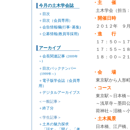
・主 催
今月の土木学会誌
土木学会（担当
＋
目次
・開催日時
＋
目次（会員専用）
２０１２年 ９
＋
会告情報欄(行事･募集)
・進 行
＋
公募情報(教員等採用)
１７：５０～１
アーカイブ
１７：５５～１
＋
会長関連記事
１８：００～２１
(2009年
～)
＋
目次バックナンバー
・会 場
(1999年～)
東京駅から人形町
＋
電子版学会誌（会員専
用）
・コース
＋
デジタルアーカイブス
東京駅～日本橋
＜一般記事＞
～浅草寺～墨田
＋
終了分
荷神社～泪橋～
＜学生記事＞
・土木風景
＋
土木の魅力探求
日本橋、江戸橋
「話す」「聞く」「考