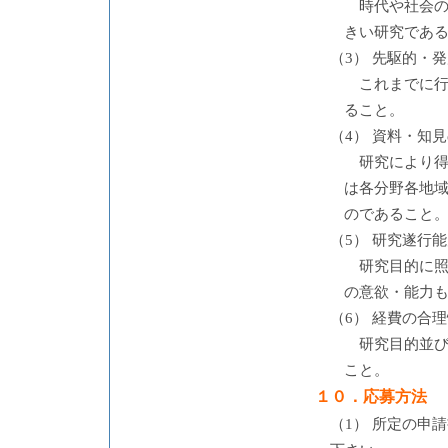
時代や社会
きい研究であ
（3） 先駆的・
これまでに
ること。
（4） 資料・知
研究により
は各分野各地
のであること
（5） 研究遂行
研究目的に
の意欲・能力
（6） 経費の合
研究目的並
こと。
１０．応募方法
（1） 所定の申