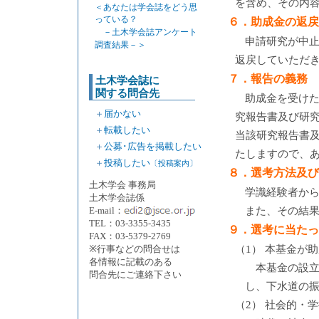
を含め、その内
＜あなたは学会誌をどう思
っている？
６．助成金の返戻
－土木学会誌アンケート
申請研究が中
調査結果－＞
返戻していただ
７．報告の義務
土木学会誌に
関する問合先
助成金を受け
＋
届かない
究報告書及び研
＋
転載したい
当該研究報告書
＋
公募･広告を掲載したい
たしますので、
＋
投稿したい
〔投稿案内〕
８．選考方法及び
土木学会 事務局
学識経験者か
土木学会誌係
E-mail：
また、その結
TEL：03-3355-3435
９．選考に当たっ
FAX：03-5379-2769
※行事などの問合せは
（1） 本基金が
各情報に記載のある
本基金の設
問合先にご連絡下さい
し、下水道の
（2） 社会的・