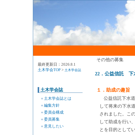
その他の募集
最終更新日：2026.8.1
土木学会TOP
>
土木学会誌
22．公益信託 下
土木学会誌
１．助成の趣旨
公益信託下水
＋
土木学会誌とは
＋
編集方針
して将来の下水
＋
委員会構成
されました。こ
＋
委員募集
して助成を行い
＋
意見したい
とを目的として