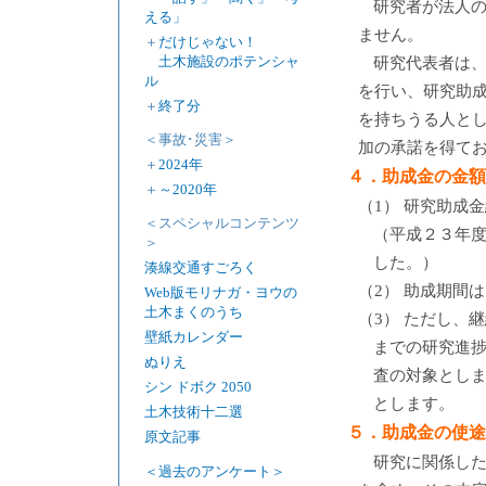
研究者が法人
える」
ません。
＋
だけじゃない！
土木施設のポテンシャ
研究代表者は
ル
を行い、研究助
＋
終了分
を持ちうる人と
＜事故･災害＞
加の承諾を得て
＋
2024年
４．助成金の金額
＋
～2020年
（1） 研究助
＜スペシャルコンテンツ
（平成２３年
＞
した。）
湊線交通すごろく
（2） 助成期間
Web版モリナガ・ヨウの
土木まくのうち
（3） ただし、
壁紙カレンダー
までの研究進
ぬりえ
査の対象とし
シン ドボク 2050
とします。
土木技術十二選
５．助成金の使途
原文記事
研究に関係し
＜過去のアンケート＞