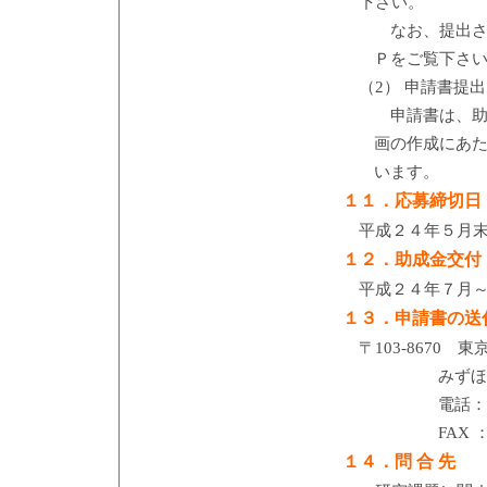
下さい。
なお、提出
Ｐをご覧下さ
（2） 申請書提
申請書は、
画の作成にあ
います。
１１．応募締切日
平成２４年５月
１２．助成金交付
平成２４年７月
１３．申請書の送
〒103-8670
みずほ
電話：03
FAX ：
１４．問 合 先