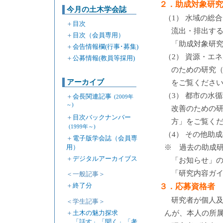
２．助成対象研究
今月の土木学会誌
（1） 水域の総
＋
目次
流出・排出す
＋
目次（会員専用）
「助成対象研
＋
会告情報欄(行事･募集)
（2） 資源・エ
＋
公募情報(教員等採用)
のための研究
アーカイブ
をご覧くださ
（3） 都市の水
＋
会長関連記事
(2009年
～)
改善のための
＋
目次バックナンバー
方」をご覧く
(1999年～)
（4） その他助
＋
電子版学会誌（会員専
用）
※ 過去の助成
＋
デジタルアーカイブス
「お知らせ」の
「研究内容ガ
＜一般記事＞
＋
終了分
３．応募資格者
研究者が個人
＜学生記事＞
＋
土木の魅力探求
んが、本人の所
「話す」「聞く」「考