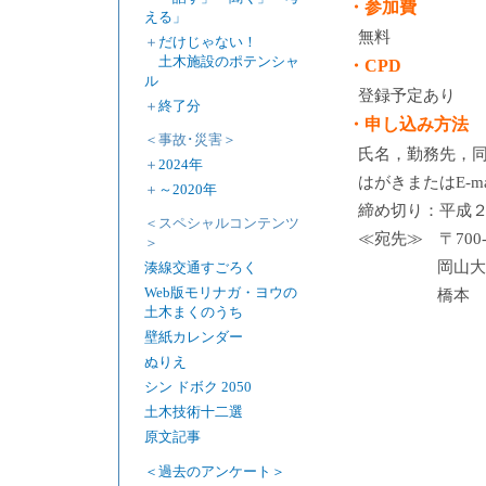
・参加費
える」
無料
＋
だけじゃない！
土木施設のポテンシャ
・CPD
ル
登録予定あり
＋
終了分
・申し込み方法
＜事故･災害＞
氏名，勤務先，
＋
2024年
はがきまたはE-
＋
～2020年
締め切り：平成
＜スペシャルコンテンツ
≪宛先≫ 〒700
＞
岡山大
湊線交通すごろく
Web版モリナガ・ヨウの
橋本 成
土木まくのうち
壁紙カレンダー
ぬりえ
シン ドボク 2050
土木技術十二選
原文記事
＜過去のアンケート＞