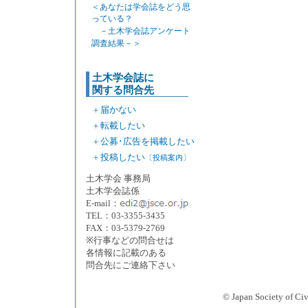
＜あなたは学会誌をどう思
っている？
－土木学会誌アンケート
調査結果－＞
土木学会誌に
関する問合先
＋
届かない
＋
転載したい
＋
公募･広告を掲載したい
＋
投稿したい
〔投稿案内〕
土木学会 事務局
土木学会誌係
E-mail：
TEL：03-3355-3435
FAX：03-5379-2769
※行事などの問合せは
各情報に記載のある
問合先にご連絡下さい
© Japan Society 