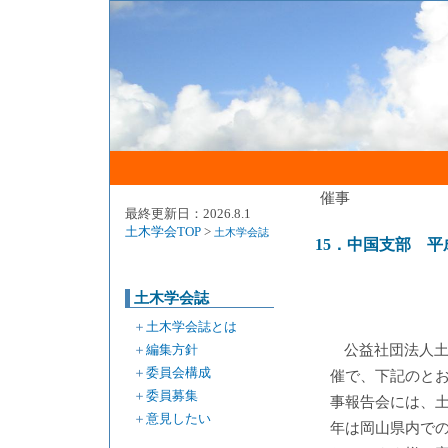
催事
最終更新日：2026.8.1
土木学会TOP
>
土木学会誌
15．中国支部 平
土木学会誌
＋
土木学会誌とは
＋
編集方針
公益社団法人
＋
委員会構成
催で、下記のとお
＋
委員募集
事報告会には、
＋
意見したい
年は岡山県内で