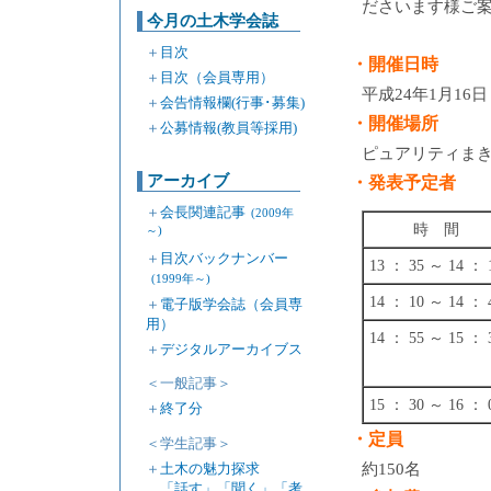
ださいます様ご
今月の土木学会誌
＋
目次
・開催日時
＋
目次（会員専用）
平成24年1月16日
＋
会告情報欄(行事･募集)
・開催場所
＋
公募情報(教員等採用)
ピュアリティまき
アーカイブ
・発表予定者
＋
会長関連記事
(2009年
時 間
～)
＋
目次バックナンバー
13 ： 35 ～ 14 ： 
(1999年～)
14 ： 10 ～ 14 ： 
＋
電子版学会誌（会員専
用）
14 ： 55 ～ 15 ： 
＋
デジタルアーカイブス
＜一般記事＞
15 ： 30 ～ 16 ： 
＋
終了分
・定員
＜学生記事＞
＋
土木の魅力探求
約150名
「話す」「聞く」「考