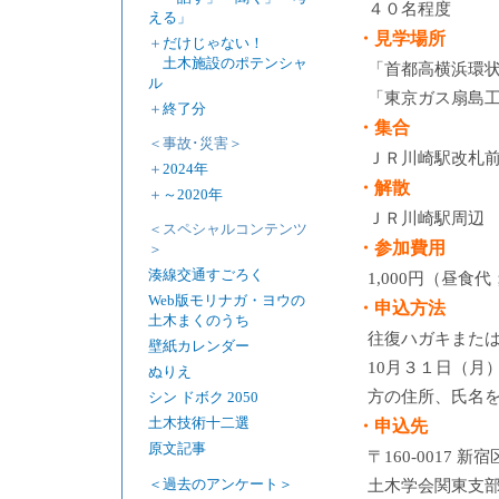
４０名程度
える」
・見学場所
＋
だけじゃない！
土木施設のポテンシャ
「首都高横浜環
ル
「東京ガス扇島工
＋
終了分
・集合
＜事故･災害＞
ＪＲ川崎駅改札
＋
2024年
・解散
＋
～2020年
ＪＲ川崎駅周辺
＜スペシャルコンテンツ
・参加費用
＞
湊線交通すごろく
1,000円（昼食
Web版モリナガ・ヨウの
・申込方法
土木まくのうち
往復ハガキまたは
壁紙カレンダー
10月３１日（月
ぬりえ
方の住所、氏名
シン ドボク 2050
土木技術十二選
・申込先
原文記事
〒160-0017 
＜過去のアンケート＞
土木学会関東支