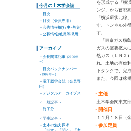
を形成する『横
今月の土木学会誌
ンジ」から首都
＋
目次
「横浜環状北線
＋
目次（会員専用）
す。トンネル外径
＋
会告情報欄(行事･募集)
す。
＋
公募情報(教員等採用)
「東京ガス扇島
ガスの需要拡大
アーカイブ
然ガス（ＬＮＧ
＋
会長関連記事
(2009年
～)
れ、土地の有効
＋
目次バックナンバー
下タンクで、完
(1999年～)
また、今回は稼
＋
電子版学会誌（会員専
用）
＋
デジタルアーカイブス
・主催
土木学会関東支
＜一般記事＞
＋
終了分
・開催日
１１月１８日（
＜学生記事＞
＋
土木の魅力探求
・参加定員
「話す」「聞く」「考