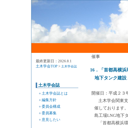
催事
最終更新日：2026.8.1
土木学会TOP
>
土木学会誌
16．「首都高横
地下タンク建設
土木学会誌
開催日：平成２３
＋
土木学会誌とは
＋
編集方針
土木学会関東
＋
委員会構成
催しております
＋
委員募集
島工場LNG地下
＋
意見したい
「首都高横浜