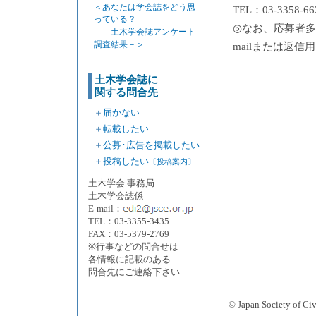
＜あなたは学会誌をどう思
TEL：03-3358-66
っている？
◎なお、応募者多
－土木学会誌アンケート
調査結果－＞
mailまたは返
土木学会誌に
関する問合先
＋
届かない
＋
転載したい
＋
公募･広告を掲載したい
＋
投稿したい
〔投稿案内〕
土木学会 事務局
土木学会誌係
E-mail：
TEL：03-3355-3435
FAX：03-5379-2769
※行事などの問合せは
各情報に記載のある
問合先にご連絡下さい
© Japan Society 