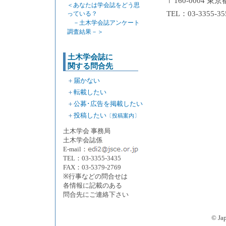
〒160-0004
＜あなたは学会誌をどう思
TEL：03-3355-35
っている？
－土木学会誌アンケート
調査結果－＞
土木学会誌に
関する問合先
＋
届かない
＋
転載したい
＋
公募･広告を掲載したい
＋
投稿したい
〔投稿案内〕
土木学会 事務局
土木学会誌係
E-mail：
TEL：03-3355-3435
FAX：03-5379-2769
※行事などの問合せは
各情報に記載のある
問合先にご連絡下さい
© J