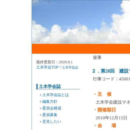
催事
最終更新日：2026.8.1
土木学会TOP
>
土木学会誌
２．第28回 建
行事コード：4500
土木学会誌
・主 催
＋
土木学会誌とは
＋
編集方針
土木学会建設マ
＋
委員会構成
・開催期日
＋
委員募集
2010年12月15
＋
意見したい
・会 場