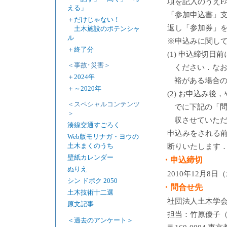
項を記入のうえF
える」
「参加申込書」支
＋
だけじゃない！
返し「参加券」
土木施設のポテンシャ
ル
※申込みに関し
＋
終了分
(1) 申込締切
＜事故･災害＞
ください．な
＋
2024年
裕がある場合
＋
～2020年
(2) お申込み
＜スペシャルコンテンツ
でに下記の「
＞
収させていた
湊線交通すごろく
申込みをされる
Web版モリナガ・ヨウの
土木まくのうち
断りいたします
壁紙カレンダー
・申込締切
ぬりえ
2010年12月8日
シン ドボク 2050
・問合せ先
土木技術十二選
社団法人土木学会
原文記事
担当：竹原優子（take
＜過去のアンケート＞