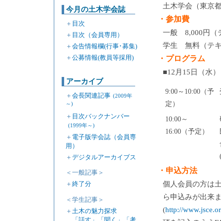
土木学会（東京
今月の土木学会誌
・参加費
＋
目次
一般 8,000
＋
目次（会員専用）
学生 無料（テキ
＋
会告情報欄(行事･募集)
＋
公募情報(教員等採用)
・プログラム
■12月15日（
アーカイブ
9:00～10:00（予
＋
会長関連記事
(2009年
定）
～)
＋
目次バックナンバー
10:00～
(1999年～)
16:00（予定）
＋
電子版学会誌（会員専
用）
＋
デジタルアーカイブス
・申込方法
＜一般記事＞
個人会員の方は土木
＋
終了分
ら申込みが出来
＜学生記事＞
(
http://www.jsce.or
＋
土木の魅力探求
「話す」「聞く」「考