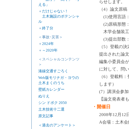
らせします。
える」
（4）論文原稿
＋
だけじゃない！
土木施設のポテンシャ
(1)使用言
ル
(2)原稿形
＋
終了分
木学会舗装工
＜事故･災害＞
(3)提出部数
＋
2024年
（5）登載の決
＋
～2020年
提出された論
＜スペシャルコンテンツ
編集小委員会
＞
に対して、問い
湊線交通すごろく
（6）登載料：
Web版モリナガ・ヨウの
土木まくのうち
します）
壁紙カレンダー
(7）講演会参加
ぬりえ
【論文発表者
シン ドボク 2050
・開催日
土木技術十二選
2008年12月1
原文記事
A会場：土木会
＜過去のアンケート＞