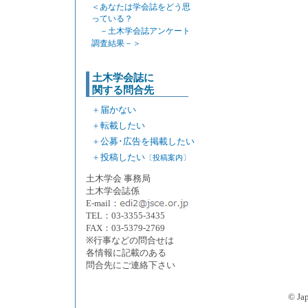
＜あなたは学会誌をどう思
っている？
－土木学会誌アンケート
調査結果－＞
土木学会誌に
関する問合先
＋
届かない
＋
転載したい
＋
公募･広告を掲載したい
＋
投稿したい
〔投稿案内〕
土木学会 事務局
土木学会誌係
E-mail：
TEL：03-3355-3435
FAX：03-5379-2769
※行事などの問合せは
各情報に記載のある
問合先にご連絡下さい
© J