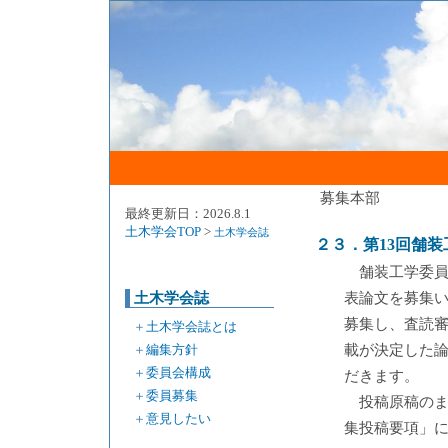
募集本部
最終更新日：2026.8.1
土木学会TOP
>
土木学会誌
２３．第13回舗
舗装工学委員
土木学会誌
表論文を募集い
募集し、査読
＋
土木学会誌とは
＋
編集方針
載が決定した論
＋
委員会構成
だきます。
＋
委員募集
投稿原稿の
＋
意見したい
集投稿要項」