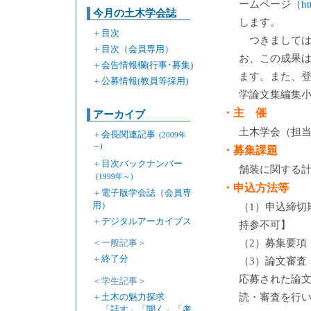
ームページ（
ht
今月の土木学会誌
します。
＋
目次
つきまして
＋
目次（会員専用）
お、この成果は
＋
会告情報欄(行事･募集)
ます。また、
＋
公募情報(教員等採用)
学論文集編集小
・主 催
アーカイブ
土木学会（担
＋
会長関連記事
(2009年
～)
・募集課題
＋
目次バックナンバー
舗装に関する
(1999年～)
・申込方法等
＋
電子版学会誌（会員専
用）
（1）申込締切
＋
デジタルアーカイブス
持参不可】
（2）募集要項
＜一般記事＞
＋
終了分
（3）論文審査
応募された論
＜学生記事＞
＋
土木の魅力探求
読・審査を行い
「話す」「聞く」「考