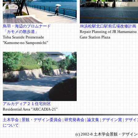
鳥羽・海辺のプロムナード
JR浜松駅北口駅前広場改修計画
「カモメの散歩道」
Repair Planning of JR Hamamatsu
Toba Seaside Promenade
Gate Station Plaza
"Kamome-no Sampomichi"
アルカディア２１住宅街区
Residential Area "ARCADIA-21"
土木学会
|
景観・デザイン委員会
|
研究発表会
|
論文集
|
デザイン賞
|
デザイ
について
(c) 2002-8 土木学会景観・