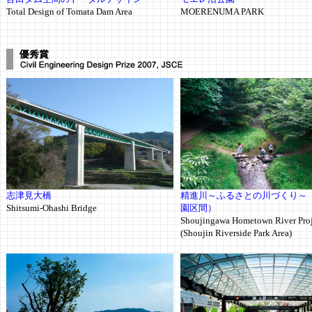
Total Design of Tomata Dam Area
MOERENUMA PARK
志津見大橋
精進川～ふるさとの川づくり～
Shitsumi-Ohashi Bridge
園区間）
Shoujingawa Hometown River Pr
(Shoujin Riverside Park Area)