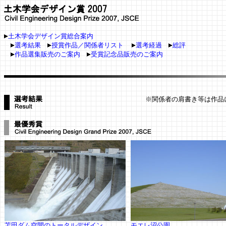
土木学会デザイン賞総合案内
選考結果
授賞作品／関係者リスト
選考経過
総評
作品選集販売のご案内
受賞記念品販売のご案内
※関係者の肩書き等は作品
苫田ダム空間のトータルデザイン
モエレ沼公園