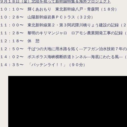
９月１８日（金）北陸を祝って新幹線特集＆海外プロジェクト
１０：１０〜 輝くあおもり 東北新幹線八戸・青森間（１８分）
１０：２８〜 山陽新幹線岩鼻ＰＣトラス（３２分）
１１：００〜 東北新幹線第２・第３阿武隈川橋りょう建設の記録（２
１１：２８〜 黎明のキリマンジャロ ロアモシ農業開発工事の記録（
１２：１８〜 休 憩
１２：５０〜 干ばつの大地に用水路を拓く―アフガン治水技術７年の
１４：０２〜 ボスポラス海峡横断鉄道トンネル―海底にわたる風―（
１４：３５〜 「パッテンライ！！」（９０分）