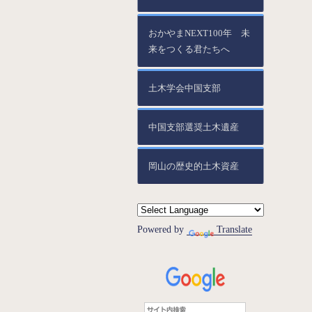
おかやまNEXT100年 未
来をつくる君たちへ
土木学会中国支部
中国支部選奨土木遺産
岡山の歴史的土木資産
Powered by
Translate