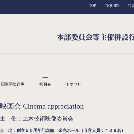
TOP
INQUIRY
特
国際関連行事
映画会
ドボコレ
映画会 Cinema appreciation
主 催：土木技術映像委員会
会 場：
創立５０周年記念館 金光ホール（収容人員：４０９名）