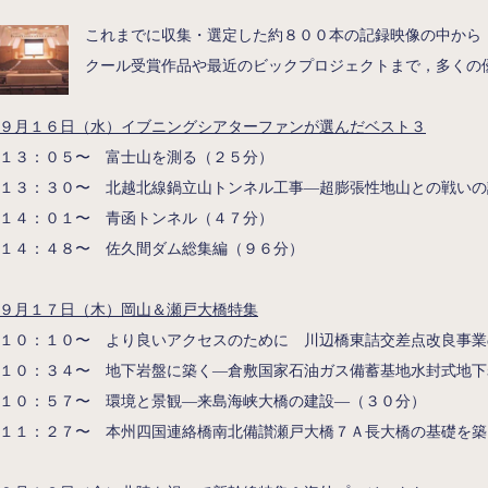
これまでに収集・選定した約８００本の記録映像の中から
クール受賞作品や最近のビックプロジェクトまで，多くの
９月１６日（水）イブニングシアターファンが選んだベスト３
１３：０５〜 富士山を測る（２５分）
１３：３０〜 北越北線鍋立山トンネル工事―超膨張性地山との戦いの
１４：０１〜 青函トンネル（４７分）
１４：４８〜 佐久間ダム総集編（９６分）
９月１７日（木）岡山＆瀬戸大橋特集
１０：１０〜 より良いアクセスのために 川辺橋東詰交差点改良事業
１０：３４〜 地下岩盤に築く―倉敷国家石油ガス備蓄基地水封式地下
１０：５７〜 環境と景観―来島海峡大橋の建設―（３０分）
１１：２７〜 本州四国連絡橋南北備讃瀬戸大橋７Ａ長大橋の基礎を築