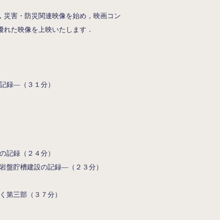
，災害・防災関連映像を始め，映画コン
優れた映像を上映いたします．
記録―（３１分）
の記録（２４分）
岩盤貯槽建設の記録―（２３分）
く第三部（３７分）