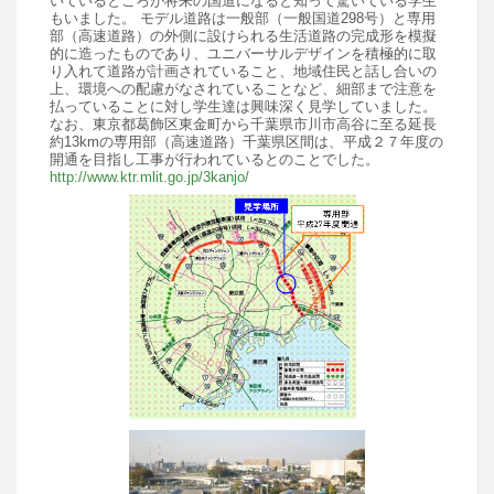
いているところが将来の国道になると知って驚いている学生
もいました。 モデル道路は一般部（一般国道298号）と専用
部（高速道路）の外側に設けられる生活道路の完成形を模擬
的に造ったものであり、ユニバーサルデザインを積極的に取
り入れて道路が計画されていること、地域住民と話し合いの
上、環境への配慮がなされていることなど、細部まで注意を
払っていることに対し学生達は興味深く見学していました。
なお、東京都葛飾区東金町から千葉県市川市高谷に至る延長
約13kmの専用部（高速道路）千葉県区間は、平成２７年度の
開通を目指し工事が行われているとのことでした。
http://www.ktr.mlit.go.jp/3kanjo/