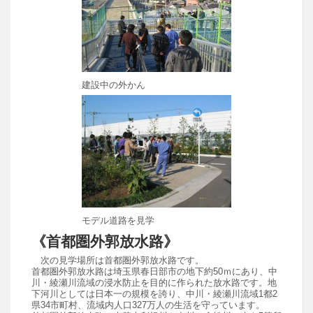
建設中の外かん
モデル道路を見学
《首都圏外郭放水路》
次の見学場所は首都圏外郭放水路です。
首都圏外郭放水路は埼玉県春日部市の地下約50ｍにあり、中
川・綾瀬川流域の浸水防止を目的に作られた放水路です。地
下河川としては日本一の規模を誇り、中川・綾瀬川流域1都2
県34市町村、流域内人口327万人の生活を守っています。