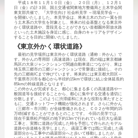
平成１８年１１月１０日（金）、２０日（月）、１２月１
日（金）の計３回、国土交通省関東地方整備局と土木学会関
東支部共催で、『大学生向け 社会科見学 ～現場見学会～』
を開催いたしました。本見学会は、将来土木の力の一翼を担
う土木系の大学生を対象とし、将来の社会基盤となる東京外
かく環状道路や、普段見ることができない首都圏外郭放水路
といった土木施設を身近に感じ、自身のキャリアをデザイン
することを目的に開催いたしました。
《東京外かく環状道路》
最初の見学場所は東京外かく環状道路（通称：外かん）で
す。外かんの専用部（高速道路）は現在、西の端は東京都練
馬区の大泉ジャンクションで関越自動車道につながり、東は
埼玉県三郷市の三郷ジャンクションで常磐道に接続し、その
先の三郷南ICまで伸びています。将来的には東京都大田区～
千葉県市川市を都心から半径約15kmで環状に結ぶ全体延長約
85kmの幹線道路となります。
この外かんが完成すると、都心に集まる多くの高速道路や一
般国道等を接続することから、都心に集中する交通を適切に
分散します。 このように渋滞緩和に大きな役割を果たすとと
もに、交通ネットワーク機能が強化されます。さらに外かん
（三郷市～市川間）が全線整備されると、ＣＯ２が年間約15
万t削減することができるとのことです。 今回の見学では、
現在千葉県松戸地区の地下約13mで行われている巨大な函渠
工事と、実際に道路が完成した時を予想して作られたモデル
道路や歩道橋を見学しました。 函渠工事では既に完成した函
渠部分から工事中の函渠部分へと歩いて移動しましたが、歩