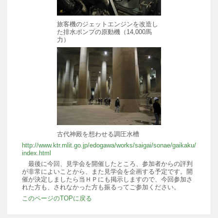
旅客機のジェットエンジンを改造し
た排水ポンプの原動機（14,000馬
力）
古代神殿を想わせる調圧水槽
http://www.ktr.mlit.go.jp/edogawa/works/saigai/sonae/gaikaku/
index.html
最後に今回、見学会を開催したところ、参加者からの評判
が非常によいことから、また見学会を企画する予定です。開
催が決定しましたら当ＨＰにも掲示しますので、今回参加さ
れた方も、されなかった方も振るってご参加ください。
このページのTOPに戻る