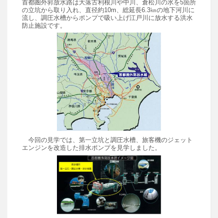
首都圏外郭放水路は大落古利根川や中川、倉松川の水を5箇所
の立坑から取り入れ、直径約10m、総延長6.3㎞の地下河川に
流し、調圧水槽からポンプで吸い上げ江戸川に放水する洪水
防止施設です。
今回の見学では、第一立坑と調圧水槽、旅客機のジェット
エンジンを改造した排水ポンプを見学しました。