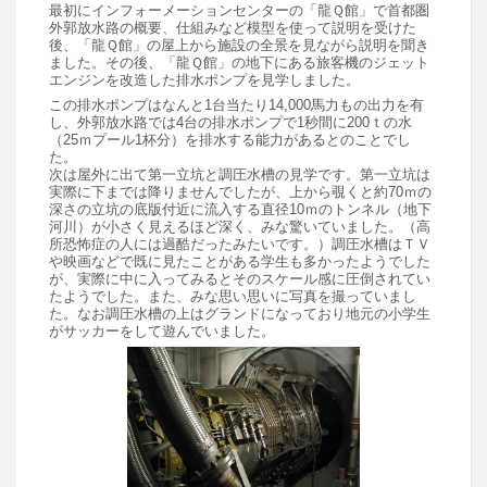
最初にインフォーメーションセンターの「龍Ｑ館」で首都圏
外郭放水路の概要、仕組みなど模型を使って説明を受けた
後、「龍Ｑ館」の屋上から施設の全景を見ながら説明を聞き
ました。その後、「龍Ｑ館」の地下にある旅客機のジェット
エンジンを改造した排水ポンプを見学しました。
この排水ポンプはなんと1台当たり14,000馬力もの出力を有
し、外郭放水路では4台の排水ポンプで1秒間に200ｔの水
（25ｍプール1杯分）を排水する能力があるとのことでし
た。
次は屋外に出て第一立坑と調圧水槽の見学です。第一立坑は
実際に下までは降りませんでしたが、上から覗くと約70ｍの
深さの立坑の底版付近に流入する直径10ｍのトンネル（地下
河川）が小さく見えるほど深く、みな驚いていました。（高
所恐怖症の人には過酷だったみたいです。）調圧水槽はＴＶ
や映画などで既に見たことがある学生も多かったようでした
が、実際に中に入ってみるとそのスケール感に圧倒されてい
たようでした。また、みな思い思いに写真を撮っていまし
た。なお調圧水槽の上はグランドになっており地元の小学生
がサッカーをして遊んでいました。