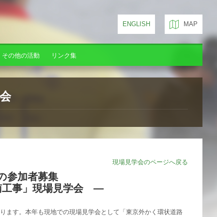
ENGLISH
MAP
その他の活動
リンク集
会
現場見学会のページへ戻る
の参加者募集
南工事」現場見学会 ―
ります。本年も現地での現場見学会として「東京外かく環状道路