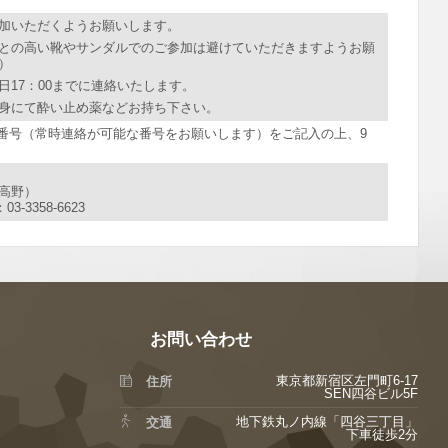
加いただくようお願いします。
との高い靴やサンダルでのご参加は避けていただきますようお願
）
17：00までに連絡いたします。
身にて酔い止め薬などお持ち下さい。
番号
（常時連絡が可能な番号をお願いします）をご記入の上、9
高野）
3-3358-6623
お問い合わせ
東京都新宿区左門町6-17
住所
SEN四谷ビル5F
地下鉄丸ノ内線「四谷三丁目」
交通
下車徒歩2分