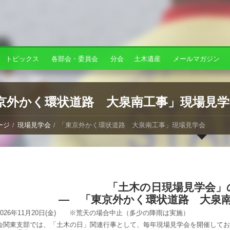
トピックス
各部会・委員会
分会
土木遺産
メールマガジン
京外かく環状道路 大泉南工事」現場見学
ージ
現場見学会
「東京外かく環状道路 大泉南工事」現場見学会
「土木の日現場見学会」
― 「東京外かく環状道路 大泉
026年11月20日(金) ※荒天の場合中止（多少の降雨は実施）
会関東支部では、「土木の日」関連行事として、毎年現場見学会を開催してお