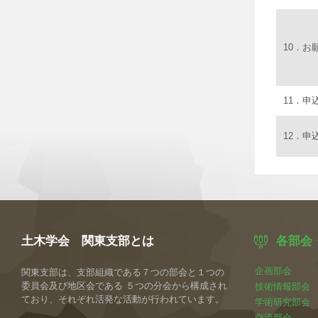
10．お
11．申
12．申
土木学会 関東支部とは
各部会
企画部会
関東支部は、支部組織である７つの部会と１つの
委員会及び地区会である ５つの分会から構成され
技術情報部会
ており、それぞれ活発な活動が行われています。
学術研究部会
交流部会