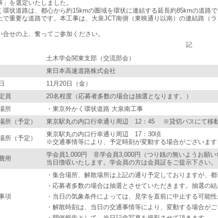
事」を選定いたしました。
く環状道路は、都心から約15kmの圏域を環状に連結する延長約85kmの道
上で重要な道路です。本工事は、大泉JCT南側（東映通り以南）の連結路（
い合せの上、奮ってご参加ください。
記
土木学会関東支部（交流部会）
東日本高速道路株式会社
日
11月20日（金）
定員
20名程度（応募者多数の場合は抽選となります。）
場所
・東京外かく環状道路 大泉南工事
合場所（予定）
東京駅丸の内口行幸通り周辺 12：45 ※貸切バスにて移
東京駅丸の内口行幸通り周辺 17：30頃
散場所（予定）
※交通事情等により、予定時刻が変動する場合がございます
学会員1,000円 非学会員3,000円（つり銭の無いようお願
費用
当日徴収いたします。学会員の方は会員証をご提示下さい。
・集合場所、解散場所は上記の通り予定しておりますが、都
・応募者多数の場合は抽選とさせていただきます。抽選の結果は
事項
・当日の気象条件によっては、見学を直前に中止する可能性
・解散時刻は、当日の交通事情等により、変動する場合がご
・開催報告として、当日記念写真を撮影させて頂きます。