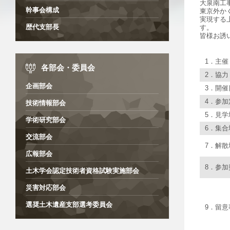
大泉南工
幹事会構成
東京外か
実現する
歴代支部長
す。
皆様お誘
1．主催
各部会・委員会
2．協力
企画部会
3．開催
4．参加
技術情報部会
5．見学
学術研究部会
6．集
交流部会
7．解
広報部会
8．参加
土木学会認定技術者資格試験実施部会
災害対応部会
選奨土木遺産支部選考委員会
9．留意