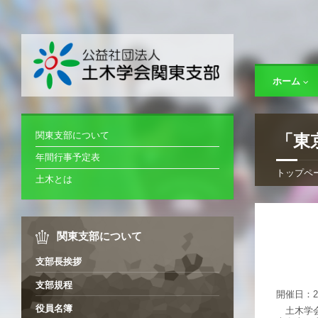
ホーム
関東支部について
「東
年間行事予定表
トップペ
土木とは
関東支部について
支部長挨拶
支部規程
開催日：2
役員名簿
土木学