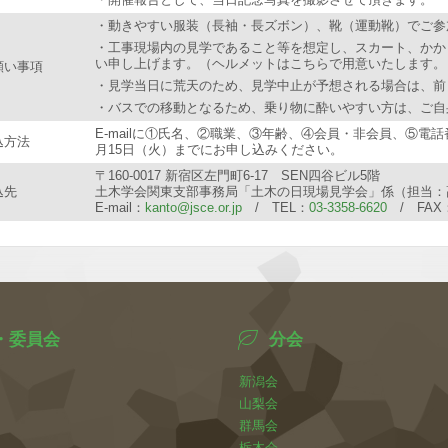
・動きやすい服装（長袖・長ズボン）、靴（運動靴）でご参
・工事現場内の見学であること等を想定し、スカート、かか
い申し上げます。（ヘルメットはこちらで用意いたします。
願い事項
・見学当日に荒天のため、見学中止が予想される場合は、前日
・バスでの移動となるため、乗り物に酔いやすい方は、ご自
E-mailに
①氏名、②職業、③年齢、④会員・非会員、⑤電話
込方法
月15日（火）までにお申し込みください。
〒160-0017 新宿区左門町6-17 SEN四谷ビル5階
込先
土木学会関東支部事務局「土木の日現場見学会」係（担当：
E-mail：
kanto@jsce.or.jp
/ TEL：
03-3358-6620
/ FAX：0
・委員会
分会
新潟会
山梨会
群馬会
栃木会