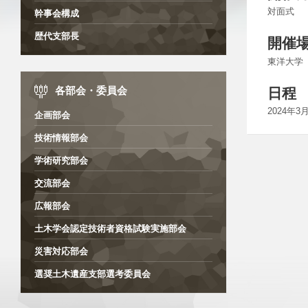
対面式
幹事会構成
歴代支部長
開催
東洋大学
日程
各部会・委員会
2024年
企画部会
技術情報部会
学術研究部会
交流部会
広報部会
土木学会認定技術者資格試験実施部会
災害対応部会
選奨土木遺産支部選考委員会