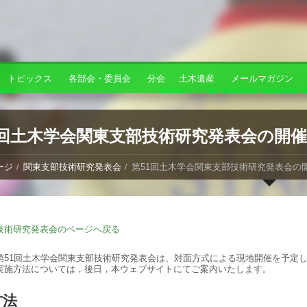
トピックス
各部会・委員会
分会
土木遺産
メールマガジン
1回土木学会関東支部技術研究発表会の開
ージ
関東支部技術研究発表会
第51回土木学会関東支部技術研究発表会の
技術研究発表会のページへ戻る
第51回土木学会関東支部技術研究発表会は、対面方式による現地開催を予定
実施方法については，後日，本ウェブサイトにてご案内いたします。
方法