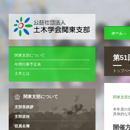
ホーム
関東支部について
第5
年間行事予定表
トップペ
土木とは
関東支部について
関東支部
支部長挨拶
本年度の
具体的な
支部規程
開催
役員名簿