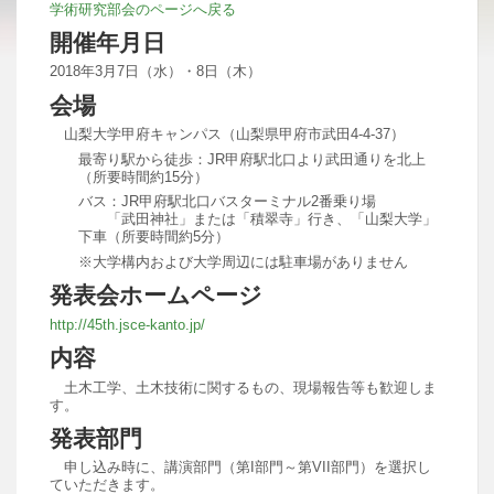
学術研究部会のページへ戻る
開催年月日
2018年3月7日（水）・8日（木）
会場
山梨大学甲府キャンパス（山梨県甲府市武田4-4-37）
最寄り駅から徒歩：JR甲府駅北口より武田通りを北上
（所要時間約15分）
バス：JR甲府駅北口バスターミナル2番乗り場
「武田神社」または「積翠寺」行き、「山梨大学」
下車（所要時間約5分）
※大学構内および大学周辺には駐車場がありません
発表会ホームページ
http://45th.jsce-kanto.jp/
内容
土木工学、土木技術に関するもの、現場報告等も歓迎しま
す。
発表部門
申し込み時に、講演部門（第I部門～第VII部門）を選択し
ていただきます。