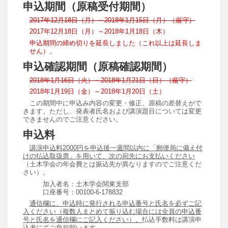
申込期間（原稿受付期間）
2017年12月18日（月）～2018年1月15日（月）（厳守）
2017年12月18日（月）～2018年1月18日（木）
申込期間の締め切りを延長しました（これ以上は延長しま
せん）。
申込確認期間（原稿確認期間）
2018年1月16日（火）～2018年1月21日（日）（厳守）
2018年1月19日（金）～2018年1月20日（土）
この期間中に申込み内容の変更・修正、原稿の差替えがで
きます。ただし、発表者氏名および講演題目については変更
できませんのでご注意ください。
申込料
講演申込料2000円を申込後一週間以内に「郵便局に備え付
けの払込取扱票」を用いて、次の宛先にお支払いください
（土木学会の年会費とは振込先が異なりますのでご注意くだ
さい）。
加入者名：土木学会関東支部
口座番号：00100-6-178832
通信欄に、申込時に発行される申込番号と氏名を必ずご記
入ください（複数人まとめて振り込む場合には全員の申込番
号と氏名を通信欄にご記入ください）。
払込手数料は講演申
込者にてご負担願います。