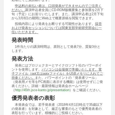
申込料の未払い者は、口頭発表ができませんのでご注意く
ださい。
講演申込者全員にCD-ROM版概要集と参加票を2月下
旬（予定）にお送りいたします。また、講演申込者は2月下旬
から3月8日の期間にWeb上で概要原稿を閲覧できます。
投稿内容により発表をお断りする可能性があります。
採否
および発表セッションについては関東支部学術研究部会に一
任いただきます。
発表時間
1件当たりの講演時間は、原則として発表7分、質疑3分と
します。
発表方法
発表にはプロジェクターとマイクロソフト社のパワーポイ
ントを使用します。
パソコンは会場側で準備いたします。電
子ファイル（ppt又はpptxファイル）をUSBメモリに入れてご
持参ください。
また、パワーポイントの「発表者ツール」
（発表用メモ等をPC画面に表示する機能）は使用せずにご発
表ください。詳細・最新情報は発表会ホームページ
（
http://45th.jsce-kanto.jp/presentation
）をご確認ください。
優秀発表者の表彰
本発表会では、若手発表者（2018年4月1日時点で35歳以下
の発表者）を対象として、厳正な審査のもとで優秀発表者の
表彰を行っています。積極的にご投稿ください。