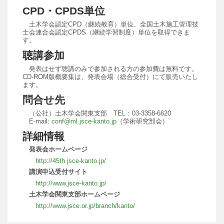
CPD・CPDS単位
土木学会認定CPD（継続教育）単位、全国土木施工管理技
士会連合会認定CPDS（継続学習制度）単位を取得できま
す。
聴講参加
発表はせず聴講のみで参加される方の参加費は無料です。
CD-ROM版概要集は、発表会場（総合受付）にて販売いたし
ます。
問合せ先
（公社）土木学会関東支部 TEL：03-3358-6620
E-mail:
conf@ml.jsce-kanto.jp
（学術研究部会）
詳細情報
発表会ホームページ
http://45th.jsce-kanto.jp/
講演申込受付サイト
http://www.jsce-kanto.jp/
土木学会関東支部ホームページ
http://www.jsce.or.jp/branch/kanto/