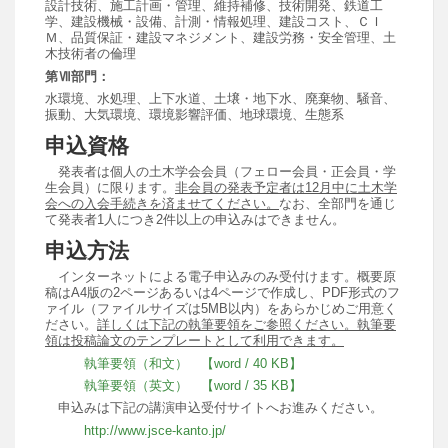
設計技術、施工計画・管理、維持補修、技術開発、鉄道工
学、建設機械・設備、計測・情報処理、建設コスト、ＣＩ
Ｍ、品質保証・建設マネジメント、建設労務・安全管理、土
木技術者の倫理
第Ⅶ部門：
水環境、水処理、上下水道、土壌・地下水、廃棄物、騒音、
振動、大気環境、環境影響評価、地球環境、生態系
申込資格
発表者は個人の土木学会会員（フェロー会員・正会員・学
生会員）に限ります。
非会員の発表予定者は12月中に土木学
会への入会手続きを済ませてください。
なお、全部門を通じ
て発表者1人につき2件以上の申込みはできません。
申込方法
インターネットによる電子申込みのみ受付けます。概要原
稿はA4版の2ページあるいは4ページで作成し、PDF形式のフ
ァイル（ファイルサイズは5MB以内）をあらかじめご用意く
ださい。
詳しくは下記の執筆要領をご参照ください。執筆要
領は投稿論文のテンプレートとして利用できます。
執筆要領（和文） 【word / 40 KB】
執筆要領（英文） 【word / 35 KB】
申込みは下記の講演申込受付サイトへお進みください。
http://www.jsce-kanto.jp/