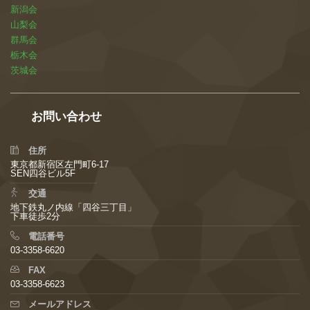
新潟会
山梨会
群馬会
栃木会
茨城会
お問い合わせ
住所
東京都新宿区左門町6-17
SEN四谷ビル5F
交通
地下鉄丸ノ内線「四谷三丁目」
下車徒歩2分
電話番号
03-3358-6620
FAX
03-3358-6623
メールアドレス