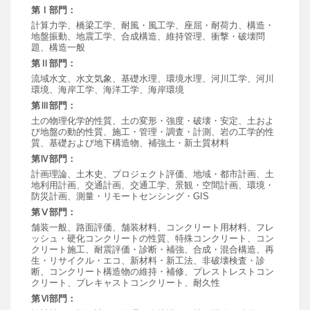
第Ⅰ部門：
計算力学、橋梁工学、耐風・風工学、座屈・耐荷力、構造・
地盤振動、地震工学、合成構造、維持管理、衝撃・破壊問
題、構造一般
第Ⅱ部門：
流域水文、水文気象、基礎水理、環境水理、河川工学、河川
環境、海岸工学、海洋工学、海岸環境
第Ⅲ部門：
土の物理化学的性質、土の変形・強度・破壊・安定、土およ
び地盤の動的性質、施工・管理・調査・計測、岩の工学的性
質、基礎および地下構造物、補強土・新土質材料
第Ⅳ部門：
計画理論、土木史、プロジェクト評価、地域・都市計画、土
地利用計画、交通計画、交通工学、景観・空間計画、環境・
防災計画、測量・リモートセンシング・GIS
第Ⅴ部門：
舗装一般、路面評価、舗装材料、コンクリート用材料、フレ
ッシュ・硬化コンクリートの性質、特殊コンクリート、コン
クリート施工、耐震評価・診断・補強、合成・混合構造、再
生・リサイクル・エコ、新材料・新工法、非破壊検査・診
断、コンクリート構造物の維持・補修、プレストレストコン
クリート、プレキャストコンクリート、耐久性
第Ⅵ部門：