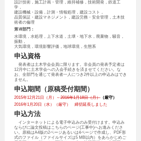
設計技術，施工計画・管理，維持補修，技術開発，鉄道工
学，
建設機械・設備，計測・情報処理，建設コスト，
品質保証・建設マネジメント，建設労務・安全管理，土木技
術者の倫理
第Ⅶ部門：
水環境，水処理，上下水道，土壌・地下水，廃棄物，騒音，
振動，
大気環境，環境影響評価，地球環境，生態系
申込資格
発表者は土木学会会員に限ります。非会員の発表予定者は
12月中に土木学会への入会手続きを済ませてください。な
お、全部門を通じて発表者一人につき2件以上の申込みはでき
ません。
申込期間（原稿受付期間）
2015年12月21日（月）～
2016年1月18日（月）
（厳守）
2016年1月20日（水）（厳守） 締切延長しました
申込方法
インターネットによる電子申込みのみ受付けます。申込み
ならびに論文投稿はこちらのページ(工事中)へお進みくださ
い。原稿はA4版の2ページあるいは4ページで作成し、PDF形
式のファイル（ファイルサイズは5 MB以内）をあらかじめご