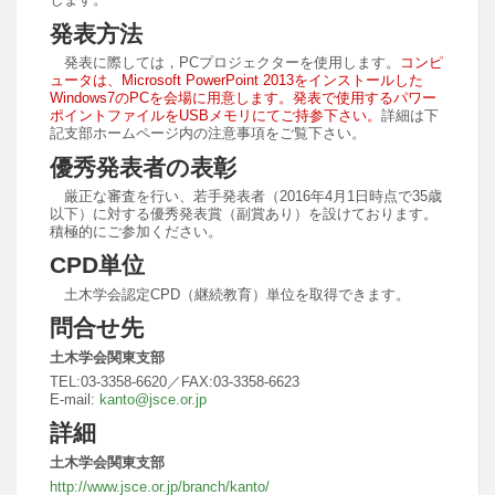
発表方法
発表に際しては，PCプロジェクターを使用します。
コンピ
ュータは、Microsoft PowerPoint 2013をインストールした
Windows7のPCを会場に用意します。発表で使用するパワー
ポイントファイルをUSBメモリにてご持参下さい。
詳細は下
記支部ホームページ内の注意事項をご覧下さい。
優秀発表者の表彰
厳正な審査を行い、若手発表者（2016年4月1日時点で35歳
以下）に対する優秀発表賞（副賞あり）を設けております。
積極的にご参加ください。
CPD単位
土木学会認定CPD（継続教育）単位を取得できます。
問合せ先
土木学会関東支部
TEL:03-3358-6620／FAX:03-3358-6623
E-mail:
kanto@jsce.or.jp
詳細
土木学会関東支部
http://www.jsce.or.jp/branch/kanto/