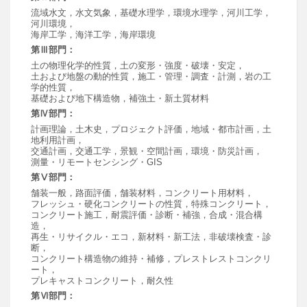
流域水文，水文気象，基礎水理学，環境水理学，河川工学，
河川環境，
海岸工学，海洋工学，海岸環境
第Ⅲ部門：
土の物理化学的性質，土の変形・強度・破壊・安定，
土および地盤の動的性質，施工・管理・調査・計測，岩の工
学的性質，
基礎および地下構造物，補強土・新土質材料
第Ⅳ部門：
計画理論，土木史，プロジェクト評価，地域・都市計画，土
地利用計画，
交通計画，交通工学，景観・空間計画，環境・防災計画，
測量・リモートセンシング・GIS
第Ⅴ部門：
舗装一般，路面評価，舗装材料，コンクリート用材料，
フレッシュ・硬化コンクリートの性質，特殊コンクリート，
コンクリート施工，耐震評価・診断・補強，合成・混合構
造，
再生・リサイクル・エコ，新材料・新工法，非破壊検査・診
断，
コンクリート構造物の維持・補修，プレストレストコンクリ
ート，
プレキャストコンクリート，耐久性
第Ⅵ部門：