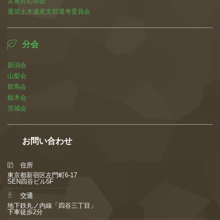
災害対応部会
選奨土木遺産支部選考委員会
分会
新潟会
山梨会
群馬会
栃木会
茨城会
お問い合わせ
住所
東京都新宿区左門町6-17
SEN四谷ビル5F
交通
地下鉄丸ノ内線「四谷三丁目」
下車徒歩2分