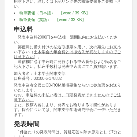
用意下さい。詳しくは下記リンク先の執筆要領をご参照下さ
い。
執筆要領（日本語） 【word / 39 KB】
執筆要領（英語） 【word / 33 KB】
申込料
発表申込料2000円を
申込後一週間以内
にお支払いくださ
い。
郵便局に備え付けの払込取扱票を用い、次の宛先にお支払
い下さい（
土木学会の年会費とは振込先が異なりますのでご
注意下さい
）。
通信欄に必ず申込時に発行される申込番号および氏名をご
記入下さい。払込手数料は発表申込者にてご負担願います。
加入者名：土木学会関東支部
口座番号：00100-6-178832
発表申込者全員にCD-ROM版概要集ならびに参加票をお送り
いたします。
なお、
申込料の未払い者は、口頭発表ができませんのでご注
意下さい。
また、投稿内容により、発表をお断りする可能性がありま
す。採否については、関東支部学術研究部会に一任いただき
ます。
発表時間
1件当たりの発表時間は、質疑応答を除き原則として7分と
します。