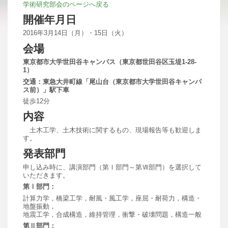
学術研究部会のページへ戻る
開催年月日
2016年3月14日（月）・15日（火）
会場
東京都市大学世田谷キャンパス（東京都世田谷区玉堤1-28-
1）
交通：東急大井町線「尾山台（東京都市大学世田谷キャンパ
ス前）」駅下車
徒歩12分
内容
土木工学、土木技術に関するもの、現場報告等も歓迎しま
す。
発表部門
申し込み時に、講演部門（第Ⅰ部門～第Ⅶ部門）を選択して
いただきます。
第Ⅰ部門：
計算力学，橋梁工学，耐風・風工学，座屈・耐荷力，構造・
地盤振動，
地震工学，合成構造，維持管理，衝撃・破壊問題，構造一般
第Ⅱ部門：