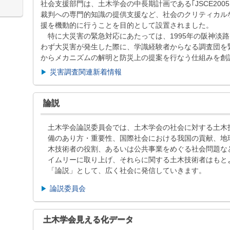
社会支援部門は、土木学会の中長期計画である｢JSCE200
裁判への専門的知識の提供支援など、社会のクリティカル
援を機動的に行うことを目的として設置されました。
特に大災害の緊急対応にあたっては、1995年の阪神淡
わず大災害が発生した際に、学識経験者からなる調査団を
からメカニズムの解明と防災上の提案を行なう仕組みを創
災害調査関連新着情報
論説
土木学会論説委員会では、土木学会の社会に対する土木
備のあり方・重要性、国際社会における我国の貢献、地
木技術者の役割、あるいは公共事業をめぐる社会問題な
イムリーに取り上げ、それらに関する土木技術者はもと
「論説」として、広く社会に発信していきます。
論説委員会
土木学会見える化データ