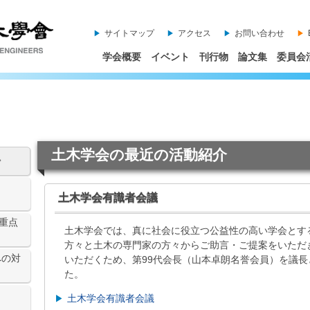
サイトマップ
アクセス
お問い合わせ
学会概要
イベント
刊行物
論文集
委員会
土木学会の最近の活動紹介
介
土木学会有識者会議
重点
土木学会では、真に社会に役立つ公益性の高い学会とす
方々と土木の専門家の方々からご助言・ご提案をいただ
への対
いただくため、第99代会長（山本卓朗名誉会員）を議
た。
土木学会有識者会議