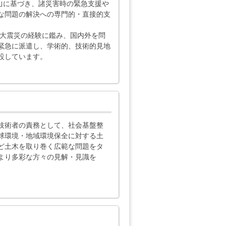
5｣に基づき、諸災害時の緊急支援や
な問題の解決への専門的・直接的支
路大震災の経験に鑑み、国内外を問
緊急に派遣し、学術的、技術的見地
設しています。
技術者の責務として、社会基盤整
球環境・地域環境保全に対する土
ど土木を取り巻く広範な問題をタ
より多彩な方々の見解・見識を