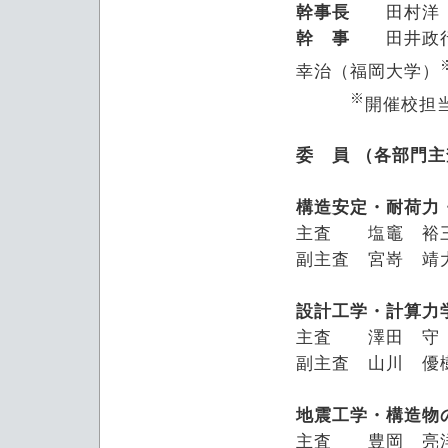
幹事長
田村洋（
幹 事
田井政行（
幸治（福岡大学）
※
開催校担
委 員 （各部門
構造安定・耐荷力
主査 塩竈 裕三
副主査 宮嵜 靖
設計工学・計算力
主査 澤田 守
副主査 山川 優
地震工学・構造物
主査 豊岡 亮洋