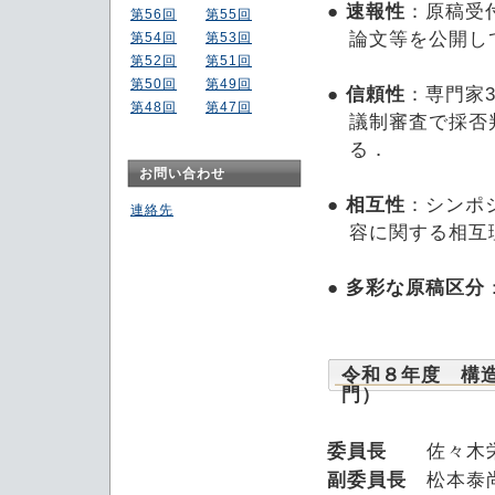
●
速報性
：原稿受
第56回
第55回
論文等を公開し
第54回
第53回
第52回
第51回
第50回
第49回
●
信頼性
：専門家
第48回
第47回
議制審査で採否
る．
お問い合わせ
●
相互性
：シンポ
連絡先
容に関する相互
●
多彩な原稿区分
令和８年度 構
門）
委員長
佐々木栄
副委員長
松本泰尚