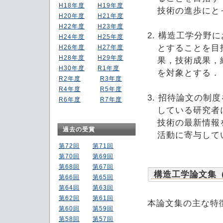
H18年度
H19年度
技術の進歩にと
H20年度
H21年度
H22年度
H23年度
2. 構造工学分
H24年度
H25年度
とすることを目
H26年度
H27年度
H28年度
H29年度
果，技術成果，
H30年度
R1年度
を対象とする．
R2年度
R3年度
R4年度
R5年度
3. 招待論文の
R6年度
R7年度
している研究者
技術の最新情報
過去の受賞
活動に寄与して
第72回
第71回
第70回
第69回
第68回
第67回
構造工学論文集
第66回
第65回
第64回
第63回
第62回
第61回
本論文集の主な特
第60回
第59回
第58回
第57回