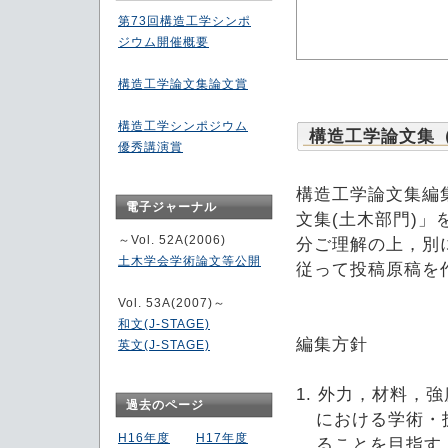
第73回構造工学シンポ
ジウム開催概要
構造工学論文集論文賞
構造工学シンポジウム
構造工学論文集
優秀講演賞
構造工学論文集編
電子ジャーナル
文集(土木部門)
～Vol. 52A(2006)
分ご理解の上，別
土木学会学術論文等公開
従って投稿原稿を
Vol. 53A(2007)～
和文(J-STAGE)
編集方針
英文(J-STAGE)
1. 外力，材料
過去のページ
における学術・
H16年度
H17年度
ることを目指す