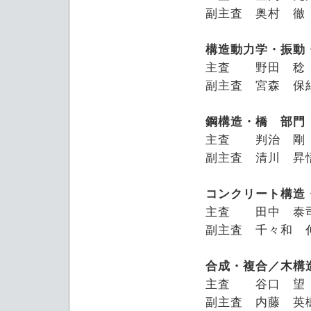
副主査 奥村 徹
構造動力学・振動
主査 野田 稔
副主査 宮森 保
鋼構造・橋 部門
主査 判治 剛
副主査 清川 昇
コンクリート構造
主査 田中 泰
副主査 千々和 
合成・複合／木構
主査 谷口 望
副主査 内藤 英