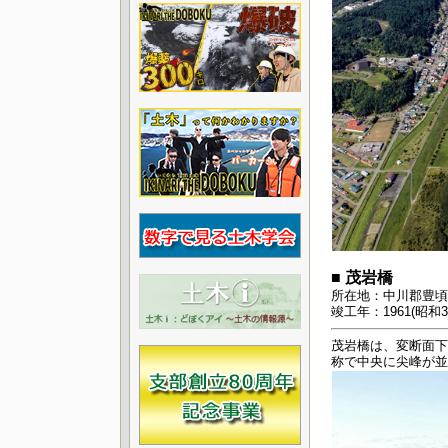
■ 茂岩橋
所在地：中川郡豊頃
竣工年：1961(昭和3
茂岩橋は、変断面下
称で中央に尖峰が並