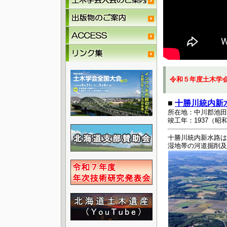
令和５年度土木学
■
十勝川統内新
所在地：中川郡池田
竣工年：1937（昭和
十勝川統内新水路は
湿地帯の河道掘削及