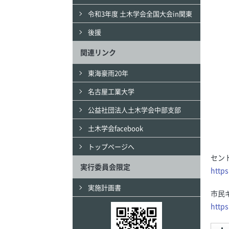
令和3年度 土木学会全国大会in関東
後援
関連リンク
東海豪雨20年
名古屋工業大学
公益社団法人土木学会中部支部
土木学会facebook
トップページへ
セン
実行委員会限定
https
実施計画書
市民
https