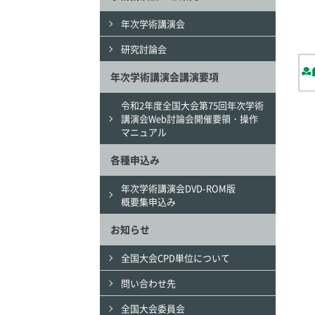
年次学術講演会
研究討論会
年次学術講演会講演要項
令和2年度全国大会第75回年次学術
講演会Web討論会開催要領・操作
マニュアル
各種申込み
年次学術講演会DVD-ROM版
概要集申込み
お知らせ
全国大会CPD単位について
問い合わせ先
全国大会委員会