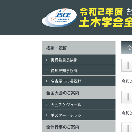
令
挨拶・祝辞
実行委員長挨拶
愛知県知事祝辞
名古屋市市長祝辞
令和
全国大会のご案内
大会スケジュール
令和
ポスター・チラシ
全体行事のご案内