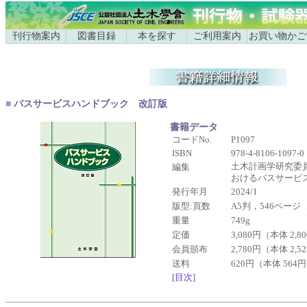
刊行物案内
図書目録
本を探す
ご利用案内
お買い物かご
■
バスサービスハンドブック 改訂版
書籍データ
コードNo.
P1097
ISBN
978-4-8106-1097-0
土木計画学研究委
編集
おけるバスサービ
発行年月
2024/1
版型:頁数
A5判，546ページ
重量
749g
定価
3,080円（本体 2,
会員頒布
2,780円（本体 2,
送料
620円（本体 564
[目次]