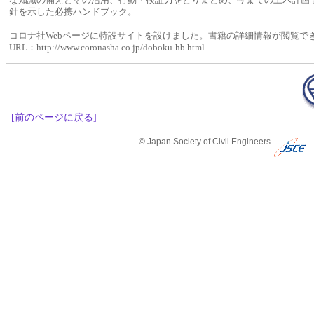
な知識の備えとその活用、行動・検証力をとりまとめ、今までの土木計画
針を示した必携ハンドブック。
コロナ社Webページに特設サイトを設けました。書籍の詳細情報が閲覧で
URL：http://www.coronasha.co.jp/doboku-hb.html
[前のページに戻る]
© Japan Society of Civil Engineers