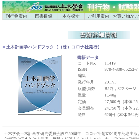
刊行物案内
図書目録
本を探す
ご利用案内
お買い物かご
■
土木計画学ハンドブック（（株）コロナ社発行）
書籍データ
コードNo.
T1419
ISBN
978-4-339-05252-7
編集
発行年月
2017/3
版型:頁数
B5判，822ページ
重量
1,640g
定価
27,500円（本体 25
会員頒布
24,750円（本体 22
送料
620円（本体 564
土木学会土木計画学研究委員会設立50周年、コロナ社創立90周年記念出