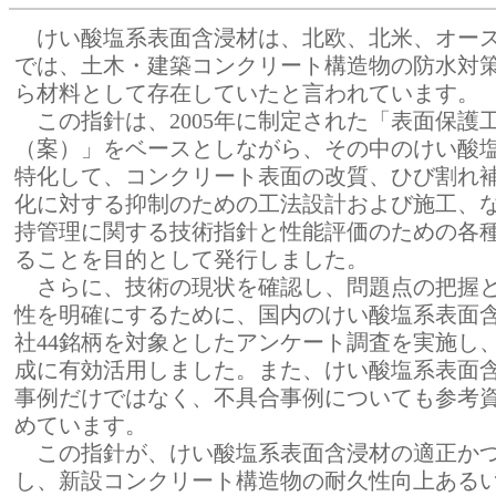
けい酸塩系表面含浸材は、北欧、北米、オース
では、土木・建築コンクリート構造物の防水対策と
ら材料として存在していたと言われています。
この指針は、2005年に制定された「表面保護
（案）」をベースとしながら、その中のけい酸
特化して、コンクリート表面の改質、ひび割れ
化に対する抑制のための工法設計および施工、
持管理に関する技術指針と性能評価のための各
ることを目的として発行しました。
さらに、技術の現状を確認し、問題点の把握と
性を明確にするために、国内のけい酸塩系表面含
社44銘柄を対象としたアンケート調査を実施し
成に有効活用しました。また、けい酸塩系表面
事例だけではなく、不具合事例についても参考
めています。
この指針が、けい酸塩系表面含浸材の適正かつ
し、新設コンクリート構造物の耐久性向上ある