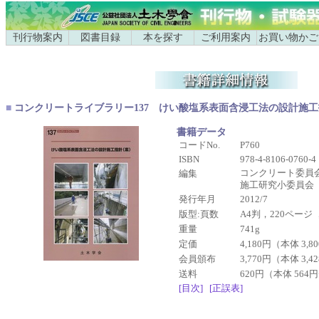
刊行物案内
図書目録
本を探す
ご利用案内
お買い物かご
■
コンクリートライブラリー137 けい酸塩系表面含浸工法の設計施
書籍データ
コードNo.
P760
ISBN
978-4-8106-0760-4
コンクリート委員
編集
施工研究小委員会
発行年月
2012/7
版型:頁数
A4判，220ページ
重量
741g
定価
4,180円（本体 3,
会員頒布
3,770円（本体 3,
送料
620円（本体 564
[目次]
[正誤表]