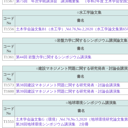
T1567
第75回 年次学術講演会 講演概要集 （令和2年度 土木学会全国
○水工学論文集
コード
書名
No
T1556
土木学会論文集B1（水工学）,Vol.76,No.2,2020（水工学論文集第6
○岩盤力学に関するシンポジウム講演論文集
コード
書名
No
T1361
第44回 岩盤力学に関するシンポジウム講演集
○建設マネジメント問題に関する研究発表・討論会講演
コード
書名
No
T1573
第38回建設マネジメント問題に関する研究発表・討論会講演集
T1600
第39回建設マネジメント問題に関する研究発表・討論会講演集
○地球環境シンポジウム講演集
コード
書名
No
土木学会論文集G（環境）,Vol.76,No.5,2020（地球環境研究論文集
T1553
第28回地球環境シンポジウム講演集 2分冊