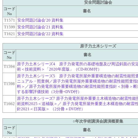
安全問題討論会
コード
書名
No
T1571
安全問題討論会′20 資料集
T1599
安全問題討論会′21 資料集
T1621
安全問題討論会′22 資料集
原子力土木シリーズ
コード
書名
No
原子力土木シリーズ4 原子力発電所の基礎地盤及び周辺斜面の安
T1594
術＜技術資料＞「2020年度版」（CD-ROM付）
原子力土木シリーズ5 原子力発電所屋外重要構造物の耐震性能照
ニュアル・照査例／原子力発電所屋外重要構造物の耐震性能照査指
T1598
料＞／原子力発電所屋外重要構造物の耐震性能照査指針＜別冊＞断
する影響評価技術（3分冊+DVD付）
原子力土木シリーズ7 原子力発電所屋外重要土木構造物の耐震性能
T1662
術資料2025＜追補版＞／ 原子力発電所屋外重要土木構造物の耐震
針2021＜日英版＞ （2分冊＋DVD付）
○年次学術講演会講演概要集
コード
書名
No