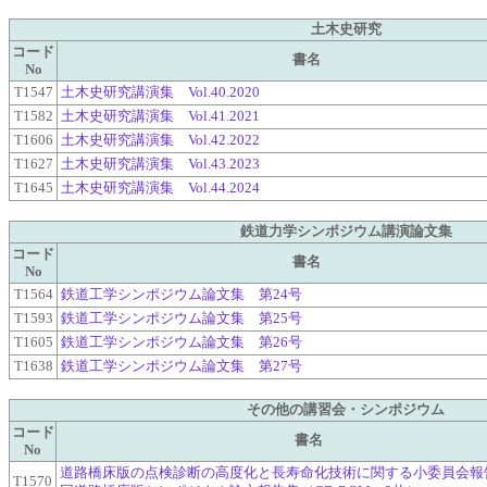
土木史研究
コード
書名
No
T1547
土木史研究講演集 Vol.40.2020
T1582
土木史研究講演集 Vol.41.2021
T1606
土木史研究講演集 Vol.42.2022
T1627
土木史研究講演集 Vol.43.2023
T1645
土木史研究講演集 Vol.44.2024
鉄道力学シンポジウム講演論文集
コード
書名
No
T1564
鉄道工学シンポジウム論文集 第24号
T1593
鉄道工学シンポジウム論文集 第25号
T1605
鉄道工学シンポジウム論文集 第26号
T1638
鉄道工学シンポジウム論文集 第27号
その他の講習会・シンポジウム
コード
書名
No
道路橋床版の点検診断の高度化と長寿命化技術に関する小委員会報告
T1570