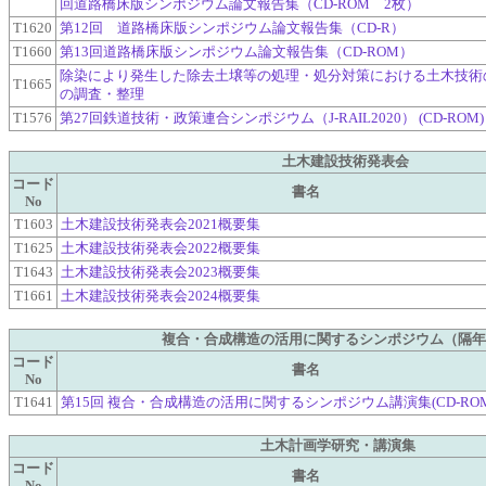
回道路橋床版シンポジウム論文報告集（CD-ROM 2枚）
T1620
第12回 道路橋床版シンポジウム論文報告集（CD-R）
T1660
第13回道路橋床版シンポジウム論文報告集（CD-ROM）
除染により発生した除去土壌等の処理・処分対策における土木技術
T1665
の調査・整理
T1576
第27回鉄道技術・政策連合シンポジウム（J-RAIL2020） (CD-ROM)
土木建設技術発表会
コード
書名
No
T1603
土木建設技術発表会2021概要集
T1625
土木建設技術発表会2022概要集
T1643
土木建設技術発表会2023概要集
T1661
土木建設技術発表会2024概要集
複合・合成構造の活用に関するシンポジウム（隔年
コード
書名
No
T1641
第15回 複合・合成構造の活用に関するシンポジウム講演集(CD-ROM
土木計画学研究・講演集
コード
書名