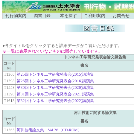
刊行物案内
図書目録
本を探す
ご利用案内
お問合せ
●各タイトルをクリックすると詳細データがご覧いただけます。
※一覧に表示されていないものは販売していません。
トンネル工学研究発表会論文報告集
コード
書名
No
T1360
第25回トンネル工学研究発表会(2015)講演集
T1398
第26回トンネル工学研究発表会(2016)講演集
T1558
第30回トンネル工学研究発表会(2020)講演集
T1590
第31回トンネル工学研究発表会(2021)講演集
T1613
第32回トンネル工学研究発表会(2022)講演集
河川技術に関する論文集
コード
書名
No
T1565
河川技術論文集 Vol.26（CD-ROM）