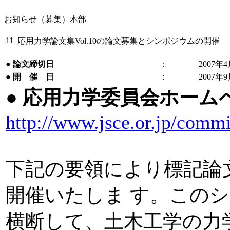
お知らせ（募集）本部
11
応用力学論文集Vol.10の論文募集とシンポジウムの開催
●
論文締切日
：
2007年
●
開 催 日
：
2007年
●
応用力学委員会ホーム
http://www.jsce.or.jp/commi
下記の要領により標記論
開催いたしま す。この
横断して、土木工学の力