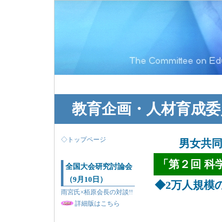
教育企画・人材育成委
◇トップページ
男女共
「第２回 科
全国大会研究討論会
（9月10日）
◆2万人規模
雨宮氏×栢原会長の対談!!
詳細版はこちら