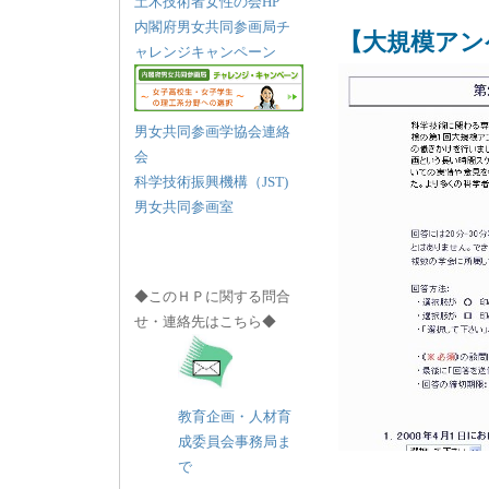
土木技術者女性の会HP
内閣府男女共同参画局チ
【大規模アン
ャレンジキャンペーン
男女共同参画学協会連絡
会
科学技術振興機構（JST)
男女共同参画室
◆このＨＰに関する問合
せ・連絡先はこちら◆
教育企画・人材育
成委員会事務局ま
で