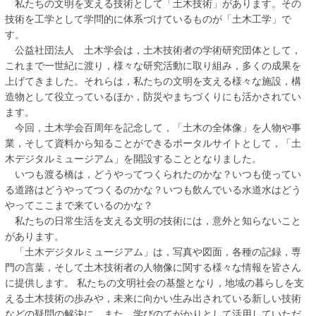
私たちの文明を支える技術として「土木技術」があります。その
技術を工学として学問的に体系づけているものが「土木工学」で
す。
公益社団法人 土木学会は，土木技術者の学術研究団体として，
これまで一世紀に渡り，様々な研究活動に取り組み，多くの成果を
上げてきました。それらは，私たちの文明を支える様々な施設，構
造物として役立っているほか，防災やまちづくりにも活かされてい
ます。
今回，土木学会百周年を記念して，「土木の全体像」を人物や事
業，そして資料から知ることができるポータルサイトとして，「土
木デジタルミュージアム」を開設することとなりました。
いつも渡る橋は，どうやってつくられたのかな？いつも使ってい
る道路はどうやってつくるのかな？いつも飲んでいる水道水はどう
やってここまで来ているのかな？
私たちの日常生活を支える文明の技術には，意外と知らないこと
があります。
「土木デジタルミュージアム」は，写真や図面，各種の記録，専
門の言葉，そして土木技術者の人物像に関する様々な情報を皆さん
に提供します。 私たちの文明社会の基盤となり，地域の暮らしを支
える土木技術の歩みや，未来に向かい生み出されている新しい技術
などの疑問の解決に，また，学びのてがかりとして活用していただ