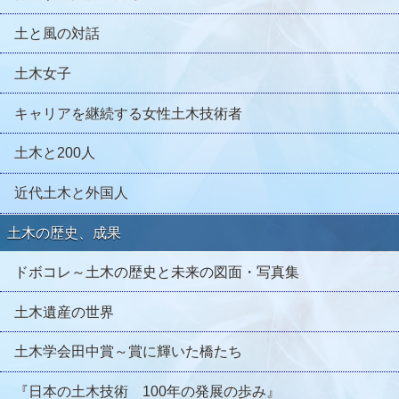
土と風の対話
土木女子
キャリアを継続する女性土木技術者
土木と200人
近代土木と外国人
土木の歴史、成果
ドボコレ～土木の歴史と未来の図面・写真集
土木遺産の世界
土木学会田中賞～賞に輝いた橋たち
『日本の土木技術 100年の発展の歩み』