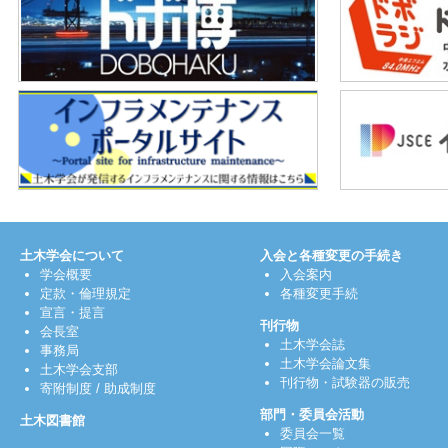
土木学会について
入会と各種変更の手続き
学会概要
入会案内
定款・倫理規定
各種変更手続
宣言・提言
刊行物
会長室
土木学会誌
事務局
土木学会論文集
土木学会支部
刊行物・試験器の販売
寄附制度
/
助成制度
部門・委員会活動
土木図書館
委員会一覧