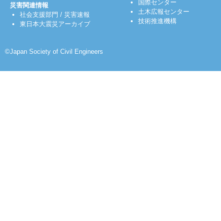
国際センター
災害関連情報
土木広報センター
社会支援部門
/
災害速報
技術推進機構
東日本大震災アーカイブ
©Japan Society of Civil Engineers