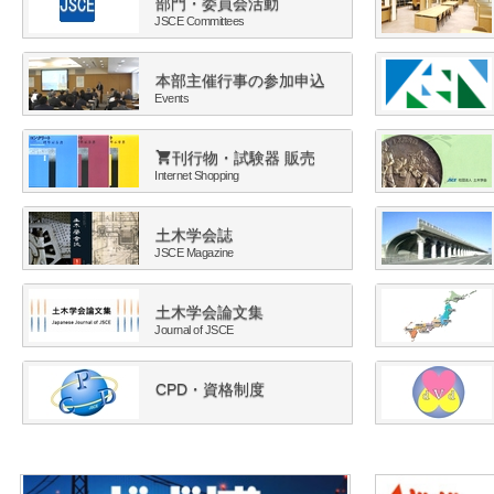
部門・委員会活動
2026.8.5 ON AIR 超大型
JSCE Committees
2026.08.05
委員会 新着・お知らせ: コンサ
交流研究小委員会: 【開催案内
本部主催行事の参加申込
Events
校 |』に当委員会が参加します！
2026.08.05
委員会 新着・お知らせ: 土木広報
刊行物・試験器 販売
Internet Shopping
告】ハイウェイ☆キッズたんけん隊
2026.08.04
委員会 新着・お知らせ: JSCE Disast
土木学会誌
JSCE Magazine
FactSheet: FS2026-E-0002
2026.08.04
委員会 新着・お知らせ: 地球環境
土木学会論文集
Journal of JSCE
環境シンポジウム 若手勉強会（
2026.08.04
International Information: Informa
CPD・資格制度
2026 Kumamoto Earthquake
2026.08.03
委員会 新着・お知らせ: 地震工学
本地震（Mj7.1）に関する速報会