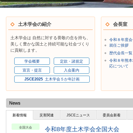
土木学会の紹介
会長室
土木学会は 自然に対する畏敬の念を持ち、
令和８年度会
美しく豊かな国土と持続可能な社会づくり
就任ご挨拶
に貢献します。
歴代会長一覧
令和８年熊本
学会概要
定款・諸規定
応について
宣言・提言
入会案内
土木学会５か年計画
News
新着情報
災害関連
JSCEニュース
委員会新着
全国大会
令和8年度土木学会全国大会