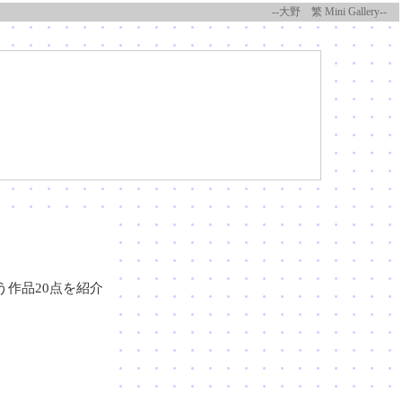
--大野 繁 Mini Gallery--
う作品20点を紹介