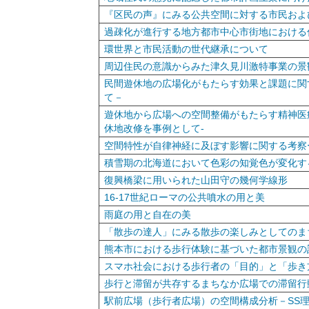
『区民の声』にみる公共空間に対する市民およ
過疎化が進行する地方都市中心市街地における
環世界と市民活動の世代継承について
周辺住民の意識からみた津久見川激特事業の景
民間遊休地の広場化がもたらす効果と課題に関
て－
遊休地から広場への空間整備がもたらす精神医
休地改修を事例として-
空間特性が自律神経に及ぼす影響に関する考察ー
積雪期の北海道において色彩の知覚色が変化す
復興橋梁に用いられた山田守の幾何学線形
16-17世紀ローマの公共噴水の用と美
雨庭の用と自在の美
「散歩の達人」にみる散歩の楽しみとしてのま
熊本市における歩行体験に基づいた都市景観の
スマホ社会における歩行者の「目的」と「歩き
歩行と滞留が共存するまちなか広場での滞留行
駅前広場（歩行者広場）の空間構成分析－SS理論のVisi