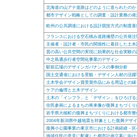
北海道の山アテ道路はどのように造られたのか
都市デザイン戦略としての調査・設計業務の発
欧州の公共調達における設計競技方式の制度基
フランスにおける空石積み道路擁壁の公共発注
主催者・設計者・市民の関係性に着目した土木
質の高い公共空間の実現に効果的な社会実験の
中之島通歩行者空間化事業のデザイン
駅前広場のデザインガバナンスの事例分析
国土交通省における景観・デザイン人材の活躍
土木学会デザイン賞受賞作品にみる周辺との縁
ケアの倫理と土木デザイン
土木の「インフラ」と「デザイン」をひろげる
住民参画によるまちの将来像が復興まちづくり
岩手県大槌町の復興まちづくりにおける都市整
2004年新潟県中越地震を対象とした復興デザ
復興小公園事業の東京市における計画経緯－区
地域住民の意見に配慮した都市計画立案に向け