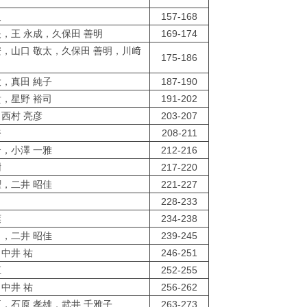
人
157-168
矢，王 永成，久保田 善明
169-174
安，山口 敬太，久保田 善明，川﨑
175-186
大，真田 純子
187-190
貴，星野 裕司
191-202
，西村 亮彦
203-207
奈
208-211
介，小澤 一雅
212-216
樹
217-220
燿，二井 昭佳
221-227
司
228-233
葉
234-238
月，二井 昭佳
239-245
，中井 祐
246-251
直
252-255
，中井 祐
256-262
臣，石原 孝雄，武井 千雅子
263-273