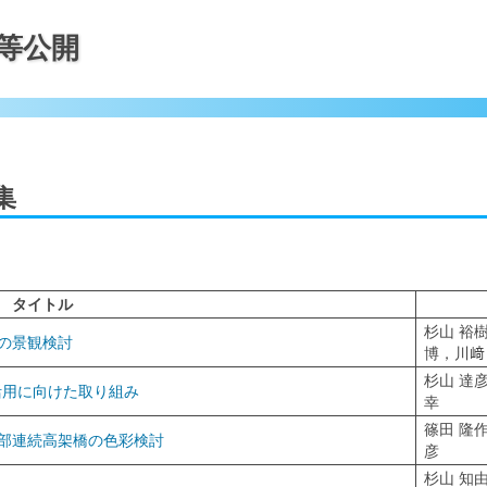
等公開
集
タイトル
杉山 裕
の景観検討
博，川﨑
杉山 達
活用に向けた取り組み
幸
篠田 隆
部連続高架橋の色彩検討
彦
杉山 知