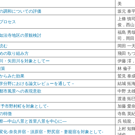
美
の調和についての評価
坂元 泰
上條 慎
プロセス
俊，西山
福島 秀
如法寺地区の景観検討
司，岡田
読む
岡田 一
めの取り組み方
飛田 ち
川・矢田川を対象としてー
伊藤 澪
興策
林 倫子
からみた効果
鷲見 泰
学分野における論文レビューを通して－
結城 拓
都市風景への表現意欲
中野 太
渡邉 拓
予市野村町を対象として-
加藤 愛
の特徴
寺島 英
察―中山八景と首里八景を中心に―
呉 暁龍
上村 知
変化-奈良井宿・須原宿・野尻宿・妻籠宿を対象として-
誠也