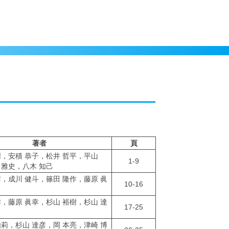
著者
頁
樹，安積 恭子，松井 哲平，平山
1-9
 雅史，八木 知己
彦，成川 健斗，篠田 隆作，藤原 眞
10-16
作，藤原 眞幸，杉山 裕樹，杉山 達
17-25
由莉，杉山 達彦，岡 本亮，津崎 博