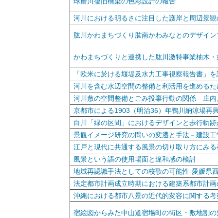
球磨川復旧橋梁の色彩設計の報告
河川における明るさに注目した護岸と周辺景観
肱川かわまちづくり肱南かわみなとのデザイン
かわまちづくりと連携した肱川激特事業柚木・
「欧米に於ける堰堤及水力工事視察報告書」を
河川を含む水辺空間の整備と利活用を進めるた
河川敷の空間整備とごみ投棄行動の関係―庄内
京都市による1903（明治36）年鴨川納涼場再
白川「緑の区間」におけるデザインと歩行軌跡
景観イメージ研究の問いの変遷と手法－建設工
江戸と現代に共通する風景の切り取り方にみる
風景という語の使用場面と違和感の検討
地域再認識手法としての校歌の可能性-愛媛県西
法定都市計画成立時期における建築系都市計画
沖縄における都市八景の近代的変容に関する考
宿絵図からみた中山道宿場町の街区・敷地割の