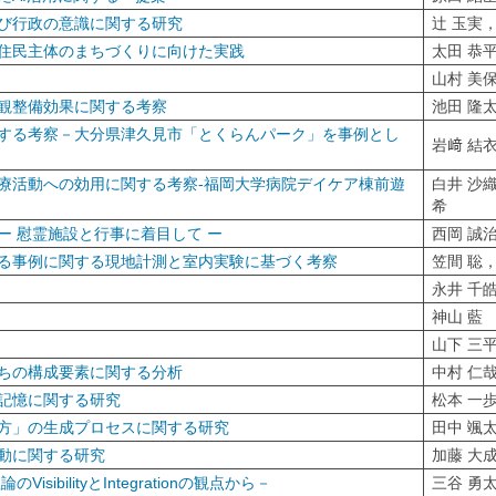
び行政の意識に関する研究
辻 玉実
住民主体のまちづくりに向けた実践
太田 恭
山村 美
観整備効果に関する考察
池田 隆
する考察－大分県津久見市「とくらんパーク」を事例とし
岩﨑 結
療活動への効用に関する考察-福岡大学病院デイケア棟前遊
白井 沙
希
 慰霊施設と行事に着目して ー
西岡 誠
る事例に関する現地計測と室内実験に基づく考察
笠間 聡
永井 千
神山 藍
山下 三
ちの構成要素に関する分析
中村 仁
記憶に関する研究
松本 一
方」の生成プロセスに関する研究
田中 颯
動に関する研究
加藤 大
bilityとIntegrationの観点から－
三谷 勇