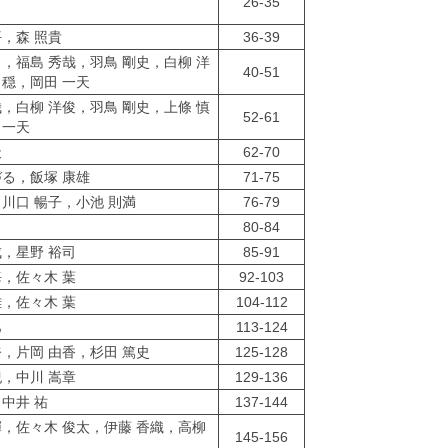
26-35
平，森 照貴
36-39
司，福島 秀哉，羽鳥 剛史，白柳 洋
40-51
 穏，岡田 一天
哉，白柳 洋俊，羽鳥 剛史，上條 慎
52-61
 一天
天
62-70
づる，飯塚 康雄
71-75
，川口 暢子，小池 則満
76-79
80-84
成，星野 裕司
85-91
海，佐々木 葉
92-103
雄，佐々木 葉
104-112
巳
113-124
奈，片岡 由香，杉田 篤史
125-128
紀，中川 嵩章
129-136
，中井 祐
137-144
輝，佐々木 俊太，伊藤 香織，高柳
145-156