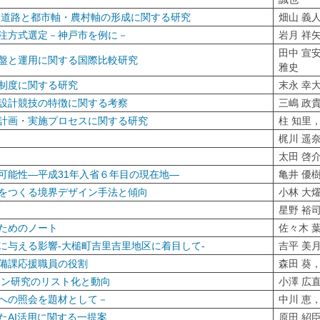
 道路と都市軸・農村軸の形成に関する研究
畑山 義
注方式選定－神戸市を例に－
岩月 祥
田中 宣
盤と運用に関する国際比較研究
雅史
制度に関する研究
末永 幸
設計競技の特徴に関する考察
三嶋 政
計画・実施プロセスに関する研究
柱 知里
梶川 遥
太田 啓
可能性―平成31年入省６年目の現在地―
亀井 優
をつくる境界デザイン手法と傾向
小林 大
星野 裕
ためのノート
佐々木 
に与える影響‐大槌町吉里吉里地区に着目して‐
吉平 美
備課応援職員の役割
森田 葵
イン研究のリスト化と動向
小澤 広
への照会を題材として－
中川 恵
たAI活用に関する一提案
原田 紹