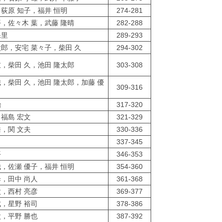
，荻原 知子，福井 恒明
274-281
平，佐々木 葉，武藤 隆晴
282-288
保里
289-293
太郎，安宅 菜々子，柴田 久
294-302
衣，柴田 久，池田 隆太郎
303-308
織，柴田 久，池田 隆太郎，加藤 優
309-316
治
317-320
，福島 宏文
321-329
皓，関 文夫
330-336
337-345
平
346-353
哉，佐瀬 優子，福井 恒明
354-360
歩，田中 尚人
361-368
太，西村 亮彦
369-377
成，星野 裕司
378-386
太，平野 勝也
387-392