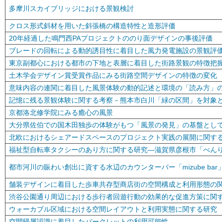
多摩川スカイブリッジにおける景観検討
クロス形式斜材を用いた斜張橋の構造特性と造形評価
20年経過した鳴門西PAプロジェクトののり面デザインの事後評価
ブレードの回転による動的誘目性に着目した風力発電施設の景観評
東京副都心における都市の下地と表層に着目した街路景観の特徴把
土木学会デザイン賞受賞作品にみる街路空間デザインの特徴の変化
意味内容の連関に着目した風景体験の動的記述と環境の「読み方」
記憶に残る景観体験に関する考察－熊本市白川「緑の区間」を対象
京都洛北修学院にみる癒心の風景
大分県佐伯での国木田独歩の体験がもつ「風景の発見」の基盤とし
北欧におけるシェアードスペースのプロジェクト実践の展開に関す
福祉型自転車タクシーのあり方に関する研究―滋賀県彦根市「べん
都市河川の賑わい創出に資する水辺のカウンターバー「mizube ba
舗装デザインに着目した歩車共存型商店街の空間構成と利用形態の
渋谷公園通り周辺における歩行者回遊行動の効果的な促進方策に関
ウォーカブル区域における空間レイアウトと利用実態に関する研究
空間帰属認識に着目したパークレットの利用可能性