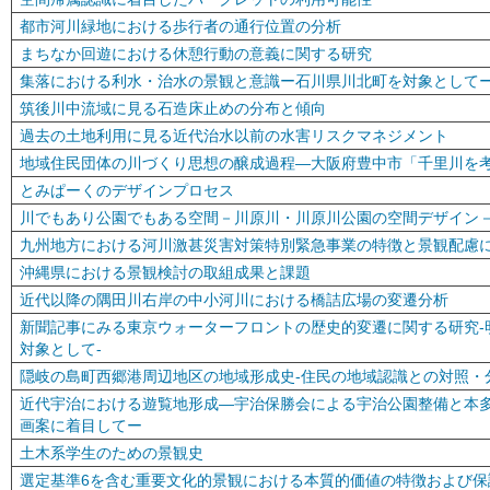
都市河川緑地における歩行者の通行位置の分析
まちなか回遊における休憩行動の意義に関する研究
集落における利水・治水の景観と意識ー石川県川北町を対象として
筑後川中流域に見る石造床止めの分布と傾向
過去の土地利用に見る近代治水以前の水害リスクマネジメント
地域住民団体の川づくり思想の醸成過程―大阪府豊中市「千里川を
とみぱーくのデザインプロセス
川でもあり公園でもある空間－川原川・川原川公園の空間デザイン
九州地方における河川激甚災害対策特別緊急事業の特徴と景観配慮
沖縄県における景観検討の取組成果と課題
近代以降の隅田川右岸の中小河川における橋詰広場の変遷分析
新聞記事にみる東京ウォーターフロントの歴史的変遷に関する研究-
対象として-
隠岐の島町西郷港周辺地区の地域形成史-住民の地域認識との対照・
近代宇治における遊覧地形成―宇治保勝会による宇治公園整備と本
画案に着目してー
土木系学生のための景観史
選定基準6を含む重要文化的景観における本質的価値の特徴および保