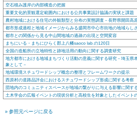
空石積み護岸の内部構造の把握
重要文化的景観選定範囲内における公共事業設計協議の実状と課題
農村地域における住宅の外観類型と分布の実態調査－長野県開田高
都市形成過程と地域イメージからみる盛岡市中心市街地の地域らし
都市との関係から見る中山間地域の過疎の出現と空間変容
まちにいる・まちにひらく郡上八幡saoco lab.の120日
全国の造船所の立地特性と跡地活用の動向に関する調査研究
地方都市における地域まちづくり活動の意義に関する研究－埼玉県本
象として－
地域環境スチュワードシップ概念の整理とフレームワークの提示
西原村の道路品評会におけるスチュワードシップ形成に関する考察
団地内のコミュニティスペースが地域の繋がりに与える影響に関す
土木学会の広報イベントの現状分析と高校生を対象としたイベント
参照元ページに戻る