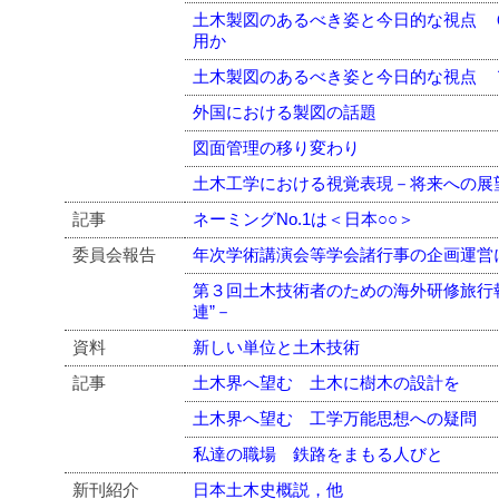
土木製図のあるべき姿と今日的な視点 
用か
土木製図のあるべき姿と今日的な視点 
外国における製図の話題
図面管理の移り変わり
土木工学における視覚表現－将来への展
記事
ネーミングNo.1は＜日本○○＞
委員会報告
年次学術講演会等学会諸行事の企画運営
第３回土木技術者のための海外研修旅行
連”－
資料
新しい単位と土木技術
記事
土木界へ望む 土木に樹木の設計を
土木界へ望む 工学万能思想への疑問
私達の職場 鉄路をまもる人びと
新刊紹介
日本土木史概説，他