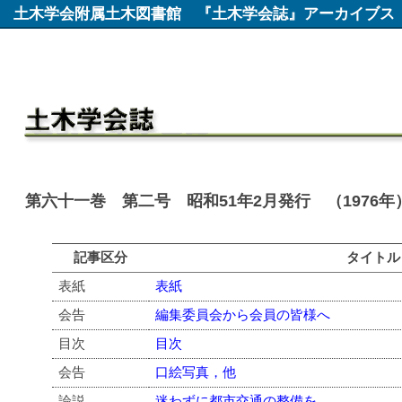
土木学会附属土木図書館
『土木学会誌』アーカイブス
第六十一巻 第二号 昭和51年2月発行 （1976年
記事区分
タイトル
表紙
表紙
会告
編集委員会から会員の皆様へ
目次
目次
会告
口絵写真，他
論説
迷わずに都市交通の整備を