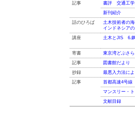
記事
書評 交通工学
新刊紹介
話のひろば
土木技術者の海
インドネシアの
講座
土木とJIS 6.鋼
寄書
東京湾どぶさら
記事
図書館だより
抄録
最悪入力法によ
記事
首都高速4号線
マンスリー・ト
文献目録