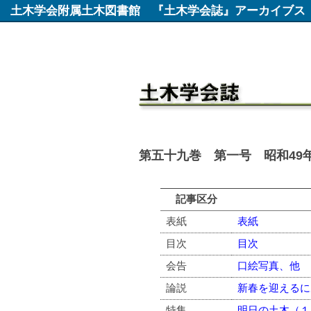
土木学会附属土木図書館
『土木学会誌』アーカイブス
第五十九巻 第一号 昭和49年
記事区分
表紙
表紙
目次
目次
会告
口絵写真、他
論説
新春を迎えるに
特集
明日の土木（１