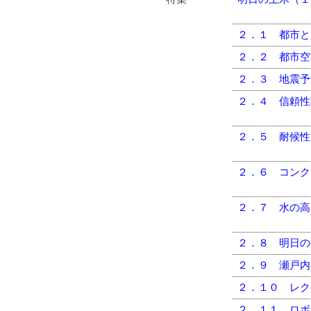
２．１ 都市と
２．２ 都市空
２．３ 地震予
２．４ 信頼性
２．５ 耐候性
２．６ コンク
２．７ 水の高
２．８ 明日の
２．９ 瀬戸内
２．１０ レク
２．１１ ロボ