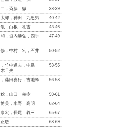
健二，斉藤 徹
38-39
 太郎，神田 九思男
40-42
 敏，白根 礼吉
43-46
良和，垣内勝弘，四手
47-49
英
 修，中村 宏，石井
50-52
勤，竹中道夫，中島
53-55
大木且夫
蓊，藤田喜行，吉池幹
56-58
 稔，山口 柏樹
59-61
 博美，水野 高明
62-64
 康宏，長尾 義三
65-67
 正敏
68-69