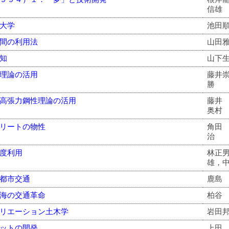
信雄
大学
池田
間の利用法
山田
知
山下
理論の活用
藤井
勝
高張力鋼性理論の活用
藤井
奥村
リートの物性
角田
治
度利用
林正
雄，
都市交通
鹿島
海の交通革命
柏谷
リエーション土木学
岩田
ットの開発
上田