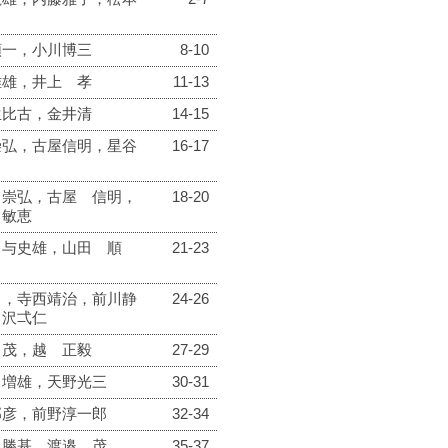
順一，小川博三
8-10
雅雄，井上 孝
11-13
生比古，金井清
14-15
崇弘，古屋信明，星谷
16-17
 崇弘，古屋 信明，
18-20
 敏恵
 与史雄，山田 順
21-23
男，寺西靖治，前川静
24-26
中沢弌仁
 茂，越 正毅
27-29
 増雄，天野光三
30-31
邦彦，前野淳一郎
32-34
 勝基，渡邉 茂
35-37