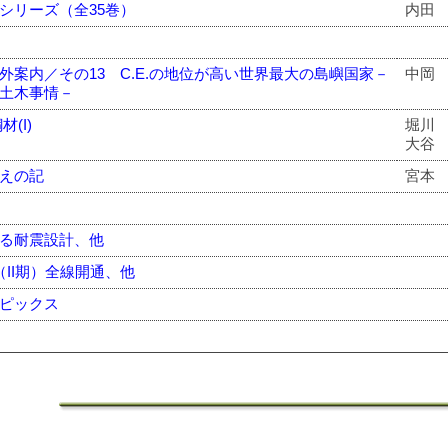
シリーズ（全35巻）
内田
外案内／その13 C.E.の地位が高い世界最大の島嶼国家－
中岡
土木事情－
材(I)
堀川
大谷
えの記
宮本
る耐震設計、他
（II期）全線開通、他
ピックス