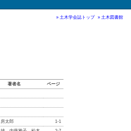
土木学会誌トップ
土木図書館
著者名
ページ
 房太郎
1-1
龍雄，内藤雅子，松本
2-7