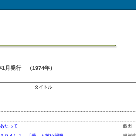
1月発行 （1974年）
タイトル
あたって
飯田
９９４）１．「夢」と技術開発
根岸