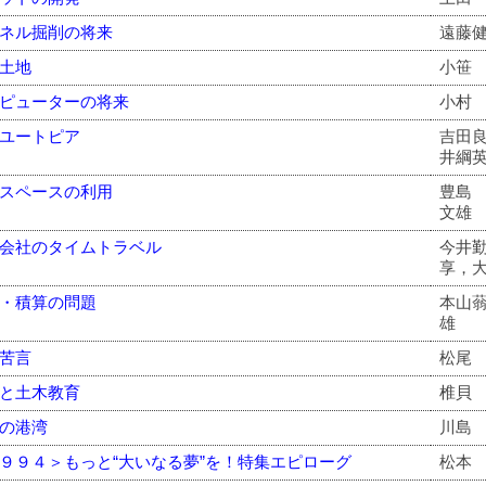
ネル掘削の将来
遠藤
土地
小笹
ピューターの将来
小村
ユートピア
吉田
井綱
スペースの利用
豊島
文雄
会社のタイムトラベル
今井
享，
・積算の問題
本山
雄
苦言
松尾
と土木教育
椎貝
の港湾
川島
９９４＞もっと“大いなる夢”を！特集エピローグ
松本