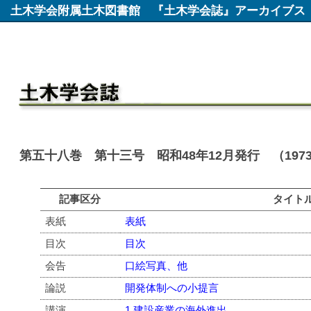
土木学会附属土木図書館
『土木学会誌』アーカイブス
第五十八巻 第十三号 昭和48年12月発行 （197
記事区分
タイト
表紙
表紙
目次
目次
会告
口絵写真、他
論説
開発体制への小提言
講演
1.建設産業の海外進出