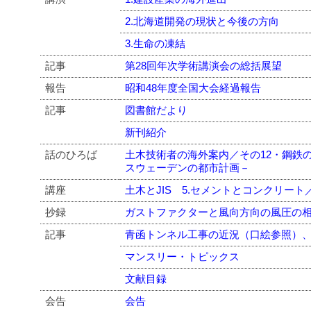
2.北海道開発の現状と今後の方向
3.生命の凍結
記事
第28回年次学術講演会の総括展望
報告
昭和48年度全国大会経過報告
記事
図書館だより
新刊紹介
話のひろば
土木技術者の海外案内／その12・鋼鉄
スウェーデンの都市計画－
講座
土木とJIS 5.セメントとコンクリー
抄録
ガストファクターと風向方向の風圧の
記事
青函トンネル工事の近況（口絵参照）
マンスリー・トピックス
文献目録
会告
会告