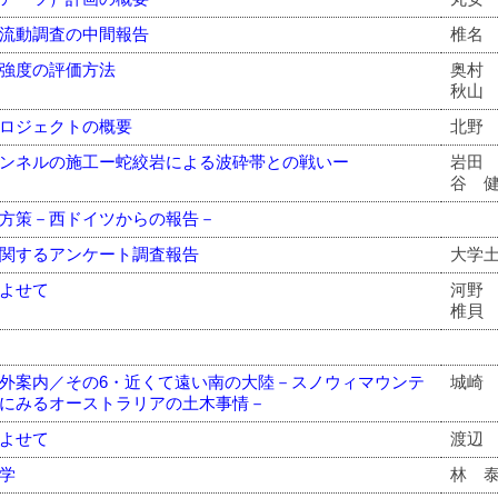
流動調査の中間報告
椎名
強度の評価方法
奥村
秋山
ロジェクトの概要
北野
ンネルの施工ー蛇絞岩による波砕帯との戦いー
岩田
谷 
方策－西ドイツからの報告－
関するアンケート調査報告
大学
よせて
河野
椎貝
外案内／その6・近くて遠い南の大陸－スノウィマウンテ
城崎
にみるオーストラリアの土木事情－
よせて
渡辺
学
林 