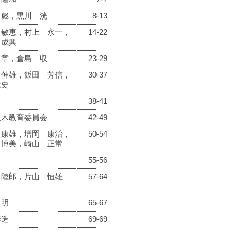
 彪，黒川 洸
8-13
 敏恵，村上 永一，
14-22
 成興
 章，倉島 収
23-29
 伸雄，飯田 芳信，
30-37
健史
38-41
土木教育委員会
42-49
 康雄，増岡 康治，
50-54
 博美，崎山 正常
55-56
 陸郎，片山 恒雄
57-64
 明
65-67
泰造
69-69