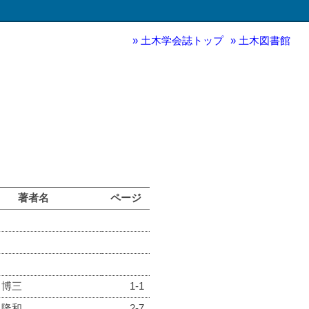
土木学会誌トップ
土木図書館
著者名
ページ
 博三
1-1
 隆和
2-7