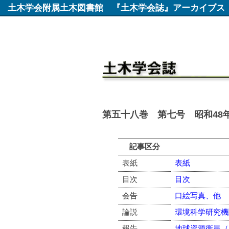
土木学会附属土木図書館
『土木学会誌』アーカイブス
第五十八巻 第七号 昭和48年
記事区分
表紙
表紙
目次
目次
会告
口絵写真、他
論説
環境科学研究機
報告
地球資源衛星（