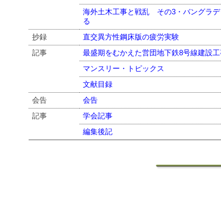
海外土木工事と戦乱 その3・バングラ
る
抄録
直交異方性鋼床版の疲労実験
記事
最盛期をむかえた営団地下鉄8号線建設
マンスリー・トピックス
文献目録
会告
会告
記事
学会記事
編集後記