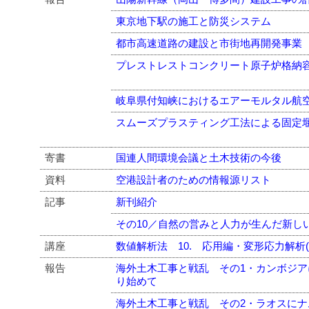
東京地下駅の施工と防災システム
都市高速道路の建設と市街地再開発事業
プレストレストコンクリート原子炉格納
岐阜県付知峡におけるエアーモルタル航
スムーズプラスティング工法による固定
寄書
国連人間環境会議と土木技術の今後
資料
空港設計者のための情報源リスト
記事
新刊紹介
その10／自然の営みと人力が生んだ新し
講座
数値解析法 10. 応用編・変形応力解析(I
報告
海外土木工事と戦乱 その1・カンボジ
り始めて
海外土木工事と戦乱 その2・ラオスに