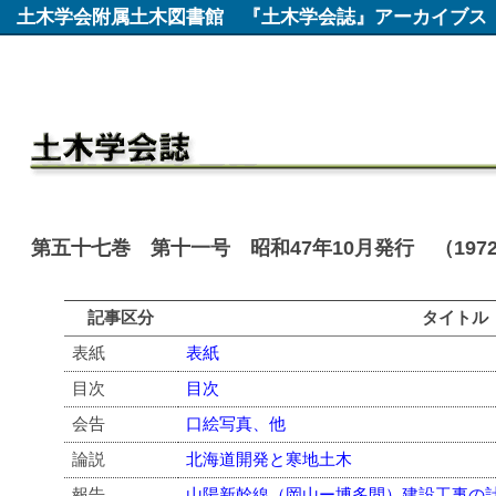
土木学会附属土木図書館
『土木学会誌』アーカイブス
第五十七巻 第十一号 昭和47年10月発行 （197
記事区分
タイトル
表紙
表紙
目次
目次
会告
口絵写真、他
論説
北海道開発と寒地土木
報告
山陽新幹線（岡山ー博多間）建設工事の