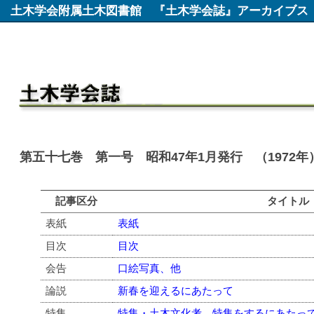
土木学会附属土木図書館
『土木学会誌』アーカイブス
第五十七巻 第一号 昭和47年1月発行 （1972年
記事区分
タイトル
表紙
表紙
目次
目次
会告
口絵写真、他
論説
新春を迎えるにあたって
特集
特集・土木文化考 特集をするにあたっ