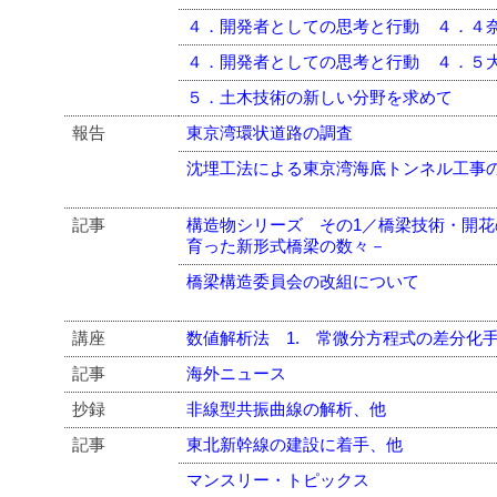
４．開発者としての思考と行動 ４．４
４．開発者としての思考と行動 ４．５
５．土木技術の新しい分野を求めて
報告
東京湾環状道路の調査
沈埋工法による東京湾海底トンネル工事
記事
構造物シリーズ その1／橋梁技術・開
育った新形式橋梁の数々－
橋梁構造委員会の改組について
講座
数値解析法 1. 常微分方程式の差分化
記事
海外ニュース
抄録
非線型共振曲線の解析、他
記事
東北新幹線の建設に着手、他
マンスリー・トピックス