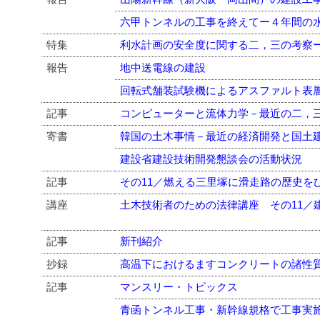
六甲トンネルの工事を終えてー４年間の
特集
利水計画の安全度に関する二，三の考察
報告
地中送電線の建設
回転式舗装試験機によるアスファルト表
記事
コンピューターと流体力学－最近の二，
寄書
韓国の土木事情－最近の経済開発と国土
建設省建設技術開発懇談会の活動状況
記事
その11／燃える三里塚に滑走路の歴史を
講座
土木技術者のための法律講座 その11／
記事
新刊紹介
抄録
高温下におけるますコンクリートの諸性
記事
マンスリー・トピックス
青函トンネル工事・新幹線規格で工事実