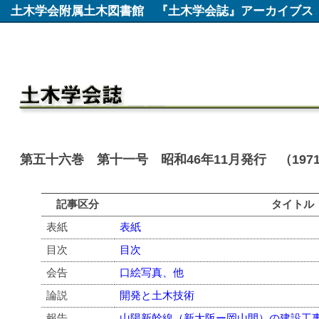
土木学会附属土木図書館
『土木学会誌』アーカイブス
第五十六巻 第十一号 昭和46年11月発行 （197
記事区分
タイトル
表紙
表紙
目次
目次
会告
口絵写真、他
論説
開発と土木技術
報告
山陽新幹線（新大阪ー岡山間）の建設工