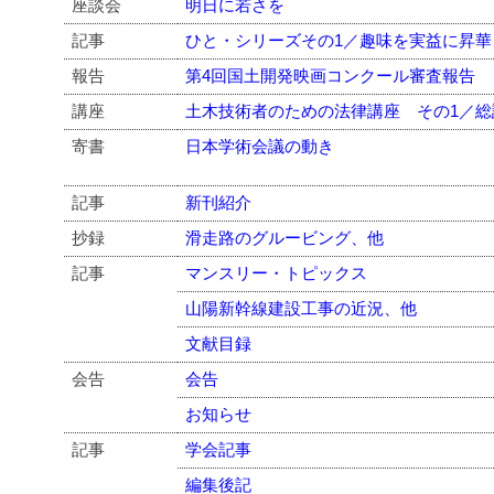
座談会
明日に若さを
記事
ひと・シリーズその1／趣味を実益に昇
報告
第4回国土開発映画コンクール審査報告
講座
土木技術者のための法律講座 その1／総
寄書
日本学術会議の動き
記事
新刊紹介
抄録
滑走路のグルービング、他
記事
マンスリー・トピックス
山陽新幹線建設工事の近況、他
文献目録
会告
会告
お知らせ
記事
学会記事
編集後記