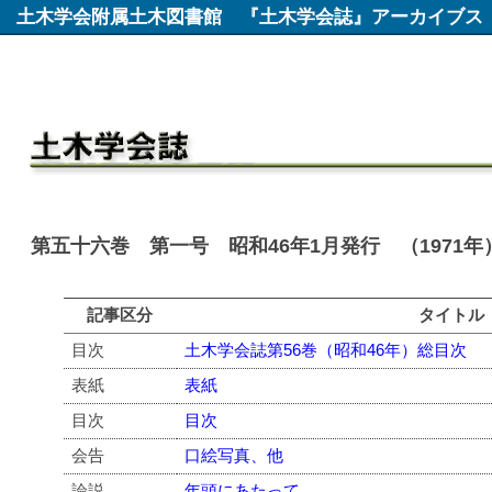
土木学会附属土木図書館
『土木学会誌』アーカイブス
第五十六巻 第一号 昭和46年1月発行 （1971年
記事区分
タイトル
目次
土木学会誌第56巻（昭和46年）総目次
表紙
表紙
目次
目次
会告
口絵写真、他
論説
年頭にあたって