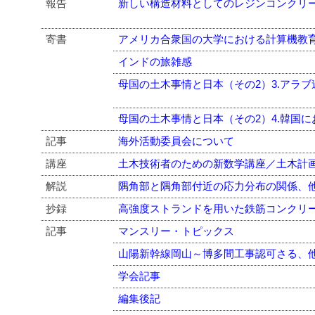
報告
新しい構造材料としてのレジンコンクリ
寄書
アメリカ合衆国の大学における計算機教
インドの旅雑感
母国の土木事情と日本（その2）3.アラ
母国の土木事情と日本（その2）4.韓国
記事
海外活動委員会について
講座
土木技術者のための新数学講座／土木計
解説
隅角部と隅角部付近の応力分布の関係、
抄録
高強度ストランドを用いた鉄筋コンクリ
記事
マンスリー・トピックス
山陽新幹線岡山～博多間工事認可さる、
学会記事
編集後記