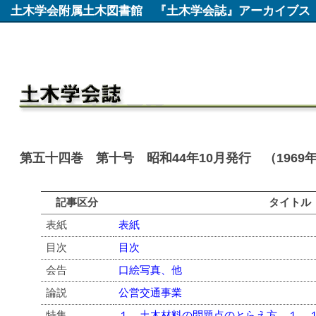
土木学会附属土木図書館
『土木学会誌』アーカイブス
第五十四巻 第十号 昭和44年10月発行 （1969
記事区分
タイトル
表紙
表紙
目次
目次
会告
口絵写真、他
論説
公営交通事業
特集
１．土木材料の問題点のとらえ方 １．