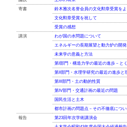
寄書
鈴木雅次名誉会員の文化勲章受賞をよ
文化勲章受賞を祝して
受賞の感想
講演
わが国の水問題について
エネルギーの長期展望と動力炉の開発
未来学の意義と方法
第I部門・構造力学の最近の進歩－と
第II部門・水理学研究の最近の進歩と
第III部門・土の動的性質
第IV部門・交通計画の最近の問題
国民生活と土木
都市計画の問題点－その不徹底につい
報告
第23回年次学術講演会
土木学会昭和43年度全国大会経過報