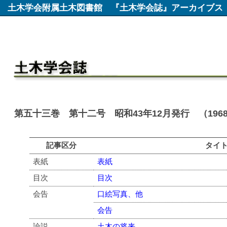
土木学会附属土木図書館
『土木学会誌』アーカイブス
第五十三巻 第十二号 昭和43年12月発行 （196
記事区分
タイ
表紙
表紙
目次
目次
会告
口絵写真、他
会告
論説
土木の将来