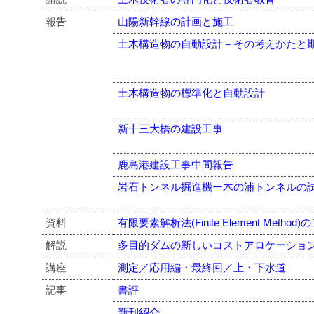
報告
山陽新幹線の計画と施工
土木構造物の自動設計－その考えかたと
土木構造物の標準化と自動設計
新十三大橋の建設工事
鹿島港建設工事中間報告
岩石トンネル掘進機ー木の浦トンネルの
資料
有限要素解析法(Finite Element Meth
解説
多目的ダムの新しいコストアロケーショ
講座
測定／応用編・最終回／上・下水道
記事
書評
新刊紹介