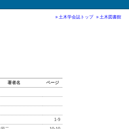
土木学会誌トップ
土木図書館
著者名
ページ
1-9
 栄二
10-10