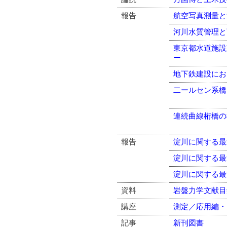
報告
航空写真測量と
河川水質管理と
東京都水道施設
ー
地下鉄建設にお
二ールセン系橋
連続曲線桁橋の
報告
淀川に関する最
淀川に関する最
淀川に関する最
資料
岩盤力学文献目
講座
測定／応用編・
記事
新刊図書