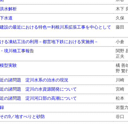
洪水解析
木下 
下水道
久保
建設の最近における特色ー利根川系拡張工事を中心として
藤田
ける凍結工法の利用－都営地下鉄における実施例－
小倉
・境川橋工事報告
関野 
正夫
模型実験
橘 善
野 繁
近の諸問題 淀川水系の治水の現況
川崎
近の諸問題 淀川の水資源開発について
宮崎
近の諸問題 淀川河口部の高潮について
松本
録
岩盤
その9／地すべりと砂防
谷口