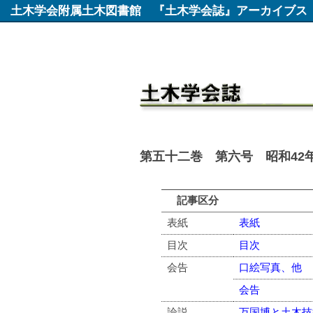
土木学会附属土木図書館
『土木学会誌』アーカイブス
第五十二巻 第六号 昭和42年
記事区分
表紙
表紙
目次
目次
会告
口絵写真、他
会告
論説
万国博と土木技