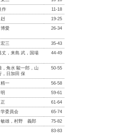
良作
11-18
 赳
19-25
 博愛
26-34
 宏三
35-43
昌丈，来島 武，国場
44-49
雄，角水 駿一郎，山
50-55
行，日加田 保
 精一
56-58
 明
59-61
 正
61-64
力学委員会
65-74
 敏雄，村野 義郎
75-82
83-83